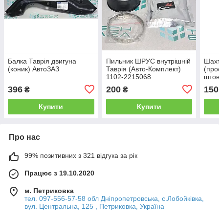
Балка Таврія двигуна
Пильник ШРУС внутрішній
Шахт
(коник) АвтоЗАЗ
Таврія (Авто-Комплект)
(про
1102-2215068
штов
2101
396
200
150
₴
₴
Купити
Купити
Про нас
99% позитивних з 321 відгука за рік
Працює з 19.10.2020
м. Петриковка
тел. 097-556-57-58 обл Дніпропетровська, с.Лобойківка,
вул. Центральна, 125 , Петриковка, Україна