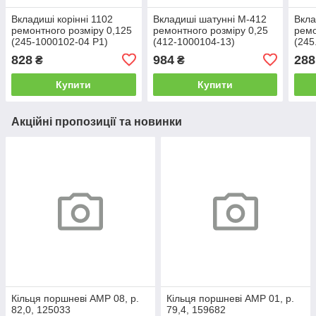
Вкладиші корінні 1102
Вкладиші шатунні М-412
Вкла
ремонтного розміру 0,125
ремонтного розміру 0,25
ремо
(245-1000102-04 Р1)
(412-1000104-13)
(245
828
984
288
₴
₴
Купити
Купити
Акційні пропозиції та новинки
Кільця поршневі AMP 08, р.
Кільця поршневі AMP 01, р.
82,0, 125033
79,4, 159682