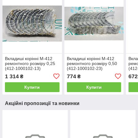
Вкладиші корінні М-412
Вкладиші корінні М-412
Вкла
ремонтного розміру 0,25
ремонтного розміру 0,50
ремо
(412-1000102-13)
(412-1000102-23)
(412
1 314
774
672
₴
₴
Купити
Купити
Акційні пропозиції та новинки