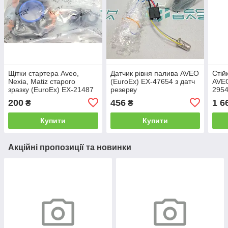
Щітки стартера Aveo,
Датчик рівня палива AVEO
Стій
Nexia, Matiz старого
(EuroEx) EX-47654 з датч
AVEO
зразку (EuroEx) EX-21487
резерву
2954
1206
200
456
1 6
₴
₴
Купити
Купити
Акційні пропозиції та новинки