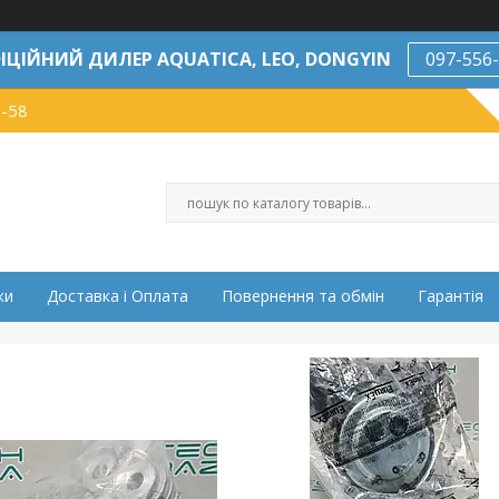
ІЦІЙНИЙ ДИЛЕР AQUATICA, LEO, DONGYIN
097-556
7-58
ки
Доставка і Оплата
Повернення та обмін
Гарантія