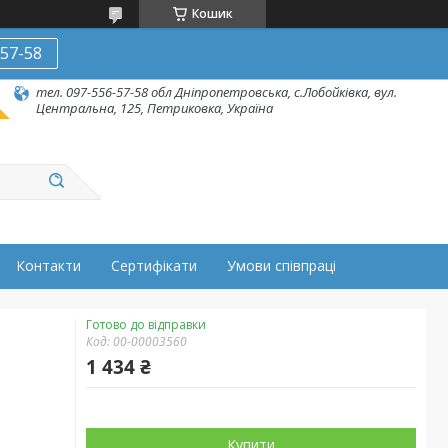
Кошик
-57-58
тел. 097-556-57-58 обл Дніпропетровська, с.Лобойківка, вул.
Центральна, 125, Петриковка, Україна
Контакти
Сертифікати
Умови співпраці
Готово до відправки
Код:
00-00003560
1 434 ₴
Купити