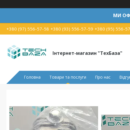
МИ ОФ
+380 (97) 556-57-58
+380 (93) 556-57-59
+380 (95) 556-5
Інтернет-магазин "ТехБаза"
Головна
Товари та послуги
Про нас
Відгу