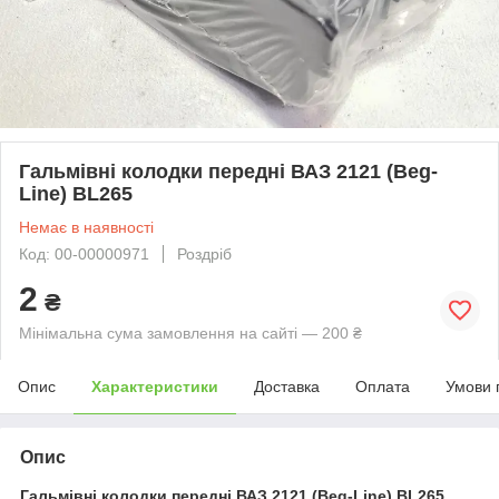
Гальмівні колодки передні ВАЗ 2121 (Beg-
Line) BL265
Немає в наявності
Код: 00-00000971
Роздріб
2
₴
Мінімальна сума замовлення на сайті — 200 ₴
Опис
Характеристики
Доставка
Оплата
Умови 
Опис
Гальмівні колодки передні ВАЗ 2121 (Beg-Line) BL265