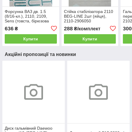
Форсунка ВАЗ дв. 1.5
Стійка стабілізатора 2110
Галь
(8/16-кл.), 2110, 2109,
BEG-LINE 2шт (яйця),
пере
Sens (товста, бірюзова
2110-2906050
2102
«996»), BEG-LINE, BL-
2106
636
288
300
₴
₴/комплект
0280150996
96
Купити
Купити
Акційні пропозиції та новинки
Диск гальмівний Daewoo