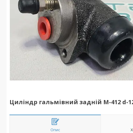
Циліндр гальмівний задній М-412 d-12
Опис
Х