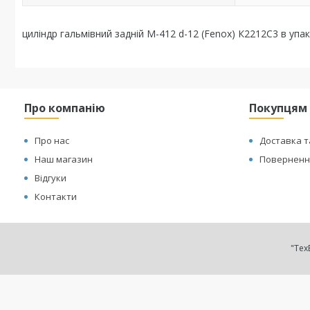
циліндр гальмівний задній М-412 d-12 (Fenox) К2212С3 в упак
Про компанію
Покупцям
Про нас
Доставка т
Наш магазин
Повернення
Відгуки
Контакти