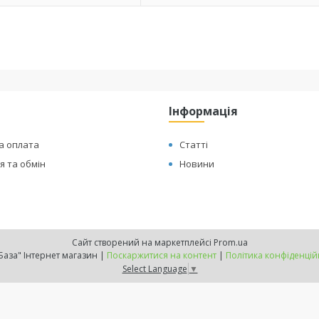
Інформація
а оплата
Статті
 та обмін
Новини
Сайт створений на маркетплейсі
Prom.ua
"ТехБаза" Інтернет магазин |
Поскаржитися на контент
|
Політика конфіденцій
Select Language
▼