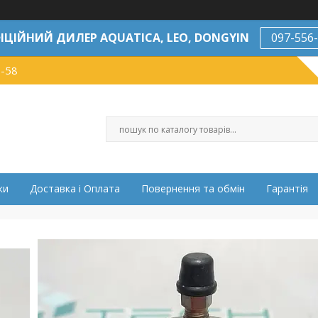
ІЦІЙНИЙ ДИЛЕР AQUATICA, LEO, DONGYIN
097-556
7-58
ки
Доставка і Оплата
Повернення та обмін
Гарантія