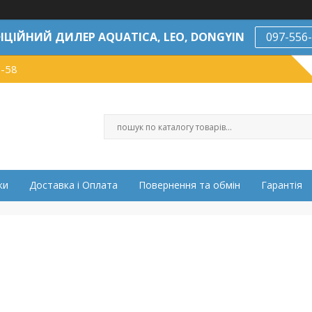
ІЦІЙНИЙ ДИЛЕР AQUATICA, LEO, DONGYIN
097-556
7-58
ки
Доставка і Оплата
Повернення та обмін
Гарантія