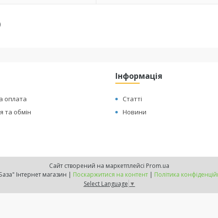
)
Інформація
а оплата
Статті
 та обмін
Новини
Сайт створений на маркетплейсі
Prom.ua
"ТехБаза" Інтернет магазин |
Поскаржитися на контент
|
Політика конфіденцій
Select Language
▼