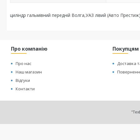
циліндр гальмівний передній Волга,УАЗ лівий (Авто Престиж
Про компанію
Покупцям
Про нас
Доставка т
Наш магазин
Повернення
Відгуки
Контакти