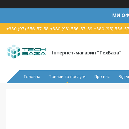
МИ ОФ
+380 (97) 556-57-58
+380 (93) 556-57-59
+380 (95) 556-5
Інтернет-магазин "ТехБаза"
Головна
Товари та послуги
Про нас
Відгу