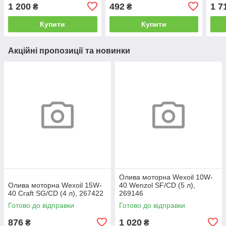
1 200
492
1 7
₴
₴
Купити
Купити
Акційні пропозиції та новинки
Олива моторна Wexoil 10W-
Олива моторна Wexoil 15W-
40 Wenzol SF/CD (5 л),
40 Craft SG/CD (4 л), 267422
269146
Готово до відправки
Готово до відправки
876
1 020
₴
₴