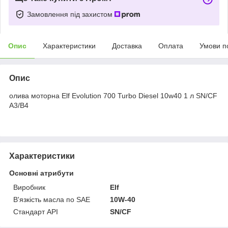
Замовлення під захистом
Опис
Характеристики
Доставка
Оплата
Умови п
Опис
олива моторна Elf Evolution 700 Turbo Diesel 10w40 1 л SN/CF
A3/B4
Характеристики
Основні атрибути
Виробник
Elf
В'язкість масла по SAE
10W-40
Стандарт API
SN/CF