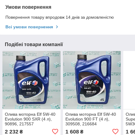
Умови повернення
Повернення товару впродовж 14 днів за домовленістю
Всі умови повернення
Подібні товари компанії
Олива моторна Elf 5W-40
Олива моторна Elf 5W-40
Олив
Evolution 900 SXR (4 л),
Evolution 900 FT (4 л),
Supe
90896, 217557
309508, 216684
5W3
2 232
1 608
1 6
₴
₴