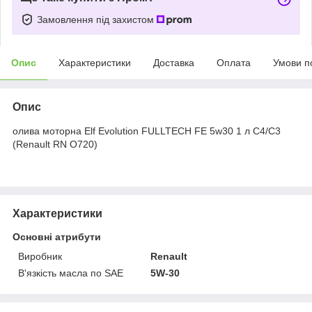
Замовлення під захистом
Опис
Характеристики
Доставка
Оплата
Умови п
Опис
олива моторна Elf Evolution FULLTECH FE 5w30 1 л С4/С3
(Renault RN O720)
Характеристики
Основні атрибути
Виробник
Renault
В'язкість масла по SAE
5W-30