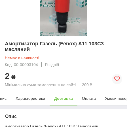
Амортизатор Газель (Fenox) А11 103С3
масляний
Немає в наявності
Код: 00-00003104
Роздріб
2
₴
Мінімальна сума замовлення на сайті — 200 ₴
пис
Характеристики
Доставка
Оплата
Умови пове
Опис
амортизатор Газель (Fenox) А11 103С3 масляний