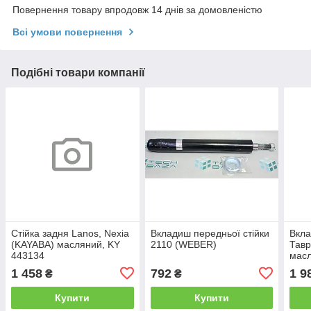
Повернення товару впродовж 14 днів за домовленістю
Всі умови повернення
Подібні товари компанії
Стійка задня Lanos, Nexia
Вкладиш передньої стійки
Вкла
(KAYABA) масляний, KY
2110 (WEBER)
Тавр
443134
мас
1 458
792
1 9
₴
₴
Купити
Купити