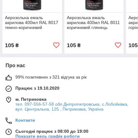
Аерозольна емаль
Аерозольна емаль
Аеро
акрилова 400мл RAL 8017
акрилова 400мл RAL 8011
акри
темно-коричневий
коричневий глянець
горі
глянець SIGMA (2736761)
SIGMA (2736771)
(273
105
105
105
₴
₴
Про нас
99% позитивних з 321 відгука за рік
Працює з 19.10.2020
м. Петриковка
тел. 097-556-57-58 обл Дніпропетровська, с.Лобойківка,
вул. Центральна, 125 , Петриковка, Україна
Контакти
Сьогодні працює з 08:00 до 19:00
Показати весь графік роботи