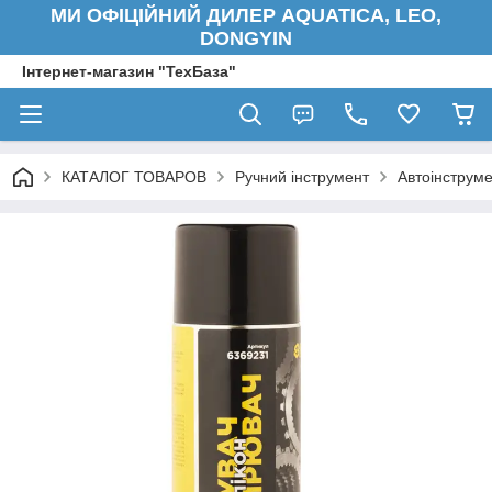
МИ ОФІЦІЙНИЙ ДИЛЕР AQUATICA, LEO,
DONGYIN
Інтернет-магазин "ТехБаза"
КАТАЛОГ ТОВАРОВ
Ручний інструмент
Автоінструм