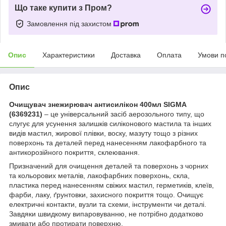
Що таке купити з Пром?
Замовлення під захистом
Опис
Характеристики
Доставка
Оплата
Умови п
Опис
Очищувач знежирювач антисилікон 400мл SIGMA
(6369231)
– це універсальний засіб аерозольного типу, що
слугує для усунення залишків силіконового мастила та інших
видів мастил, жирової плівки, воску, мазуту тощо з різних
поверхонь та деталей перед нанесенням лакофарбного та
антикорозійного покриття, склеювання.
Призначений для очищення деталей та поверхонь з чорних
та кольорових металів, лакофарбних поверхонь, скла,
пластика перед нанесенням свіжих мастил, герметиків, клеїв,
фарби, лаку, ґрунтовки, захисного покриття тощо. Очищує
електричні контакти, вузли та схеми, інструменти чи деталі.
Завдяки швидкому випаровуванню, не потрібно додатково
змивати або протирати поверхню.