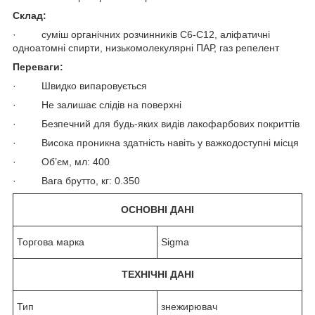
Склад:
· суміш органічних розчинників С6-С12, аліфатичні
одноатомні спирти, низькомолекулярні ПАР, газ репелент
Переваги:
· Швидко випаровується
· Не залишає слідів на поверхні
· Безпечний для будь-яких видів лакофарбових покриттів
· Висока проникна здатність навіть у важкодоступні місця
· Об’єм, мл: 400
· Вага брутто, кг: 0.350
ОСНОВНІ ДАНІ
Торгова марка
Sigma
ТЕХНІЧНІ ДАНІ
Тип
знежирювач