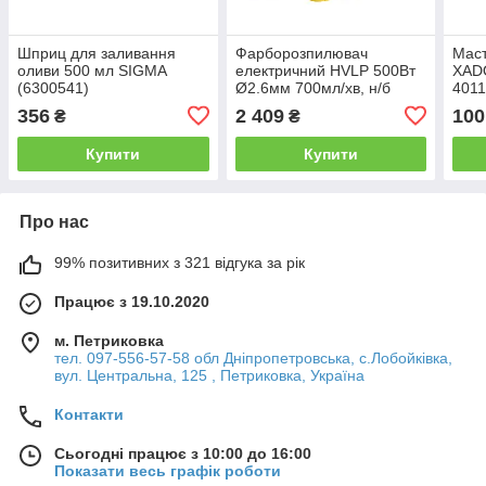
Шприц для заливання
Фарборозпилювач
Маст
оливи 500 мл SIGMA
електричний HVLP 500Вт
XADO
(6300541)
Ø2.6мм 700мл/хв, н/б
401
700мл SIGMA (6816021)
356
2 409
100
₴
₴
Купити
Купити
Про нас
99% позитивних з 321 відгука за рік
Працює з 19.10.2020
м. Петриковка
тел. 097-556-57-58 обл Дніпропетровська, с.Лобойківка,
вул. Центральна, 125 , Петриковка, Україна
Контакти
Сьогодні працює з 10:00 до 16:00
Показати весь графік роботи