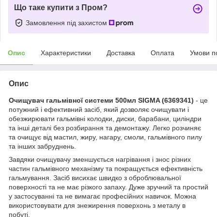
Що таке купити з Пром?
Замовлення під захистом
Опис
Характеристики
Доставка
Оплата
Умови п
Опис
Очищувач гальмівної системи 500мл SIGMA (6369341)
- це
потужний і ефективний засіб, який дозволяє очищувати і
обезжирювати гальмівні колодки, диски, барабани, циліндри
та інші деталі без розбирання та демонтажу. Легко розчиняє
та очищує від мастил, жиру, нагару, смоли, гальмівного пилу
та інших забруднень.
Завдяки очищувачу зменшується нагрівання і знос різних
частин гальмівного механізму та покращується ефективність
гальмування. Засіб висихає швидко з оброблювальної
поверхності та не має різкого запаху. Дуже зручний та простий
у застосуванні та не вимагає професійних навичок. Можна
використовувати для знежирення поверхонь з металу в
побуті.