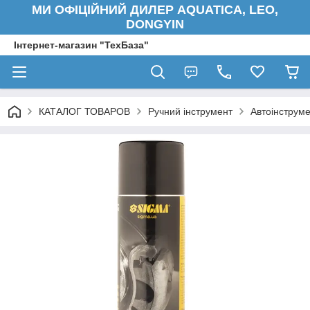
МИ ОФІЦІЙНИЙ ДИЛЕР AQUATICA, LEO,
DONGYIN
Інтернет-магазин "ТехБаза"
КАТАЛОГ ТОВАРОВ
Ручний інструмент
Автоінструм