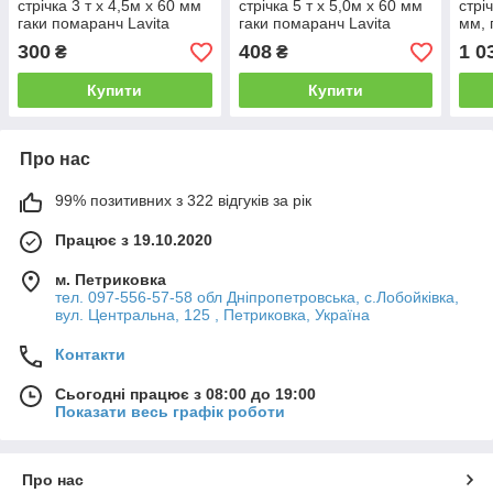
стрічка 3 т х 4,5м х 60 мм
стрічка 5 т х 5,0м х 60 мм
стрі
гаки помаранч Lavita
гаки помаранч Lavita
мм, 
поси
300
408
1 0
₴
₴
Bala
Купити
Купити
Про нас
99% позитивних з 322 відгуків за рік
Працює з 19.10.2020
м. Петриковка
тел. 097-556-57-58 обл Дніпропетровська, с.Лобойківка,
вул. Центральна, 125 , Петриковка, Україна
Контакти
Сьогодні працює з 08:00 до 19:00
Показати весь графік роботи
Про нас