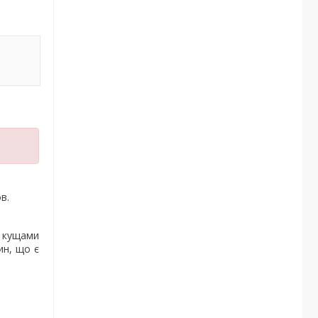
в.
, кущами
ин, що є