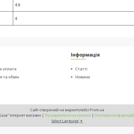
4.6
4
Інформація
а оплата
Статті
 та обмін
Новини
Сайт створений на маркетплейсі
Prom.ua
"ТехБаза" Інтернет магазин |
Поскаржитися на контент
|
Політика конфіденцій
Select Language
▼