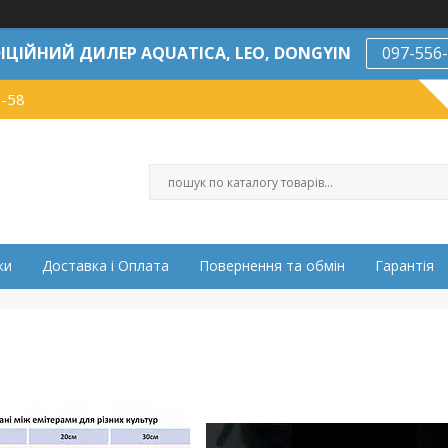
ІЦІЙНИЙ ДИЛЕР AQUATICA, LEO, DONGYIN
097-556
7-58
ки
Доставка і Оплата
Повернення та обмін
Гарантія