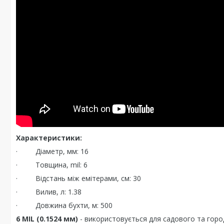
Характеристики:
· Діаметр, мм: 16
· Товщина, mil: 6
· Відстань між емітерами, см: 30
· Вилив, л: 1.38
· Довжина бухти, м: 500
6 MIL (0.1524 мм)
- використовується для садового та горо