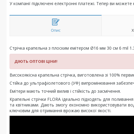
У компанії підключені електронні платежі. Тепер ви можете
Опис
Х
Стрічка крапельна з плоским емітером Ø16 мм 30 см 6 mil 1.
ДІЮТЬ ОПТОВІ ЦІНИ!
Високоякісна крапельна стрічка, виготовлена зі 100% перви
Стійка до ультрафіолетового (УФ) випромінювання забезпечує
Емітери мають точний вилив і стійкість до засмічення.
Крапельні стрічки FLORA ідеально підходять для поливання
та квітниками. Дають змогу економно використовувати вод
ключовим для отримання врожаю високої якості.