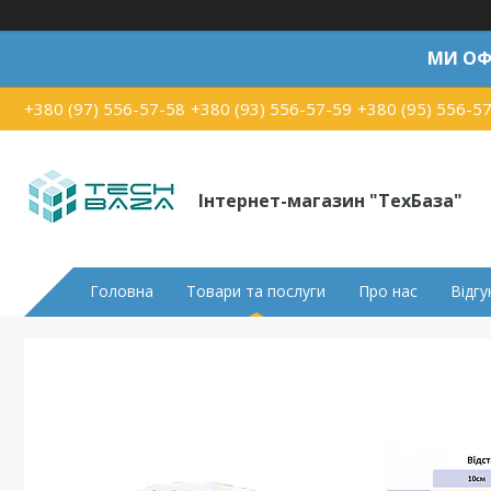
МИ ОФ
+380 (97) 556-57-58
+380 (93) 556-57-59
+380 (95) 556-5
Інтернет-магазин "ТехБаза"
Головна
Товари та послуги
Про нас
Відгу