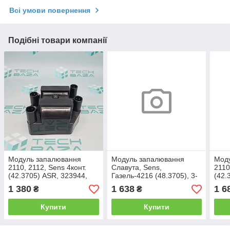
Всі умови повернення
Подібні товари компанії
Модуль запалювання
Модуль запалювання
Мод
2110, 2112, Sens 4конт.
Славута, Sens,
2110
(42.3705) ASR, 323944,
Газель-4216 (48.3705), 3-
(42.
IC350006
контактний, AT, 68655
5003
1 380
1 638
1 6
₴
₴
Купити
Купити