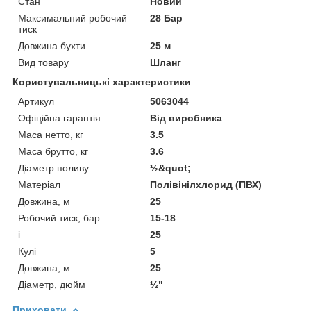
Стан
Новий
Максимальний робочий
28 Бар
тиск
Довжина бухти
25 м
Вид товару
Шланг
Користувальницькі характеристики
Артикул
5063044
Офіційна гарантія
Від виробника
Маса нетто, кг
3.5
Маса брутто, кг
3.6
Діаметр поливу
½&quot;
Матеріал
Полівінілхлорид (ПВХ)
Довжина, м
25
Робочий тиск, бар
15-18
і
25
Кулі
5
Довжина, м
25
Діаметр, дюйм
½"
Приховати