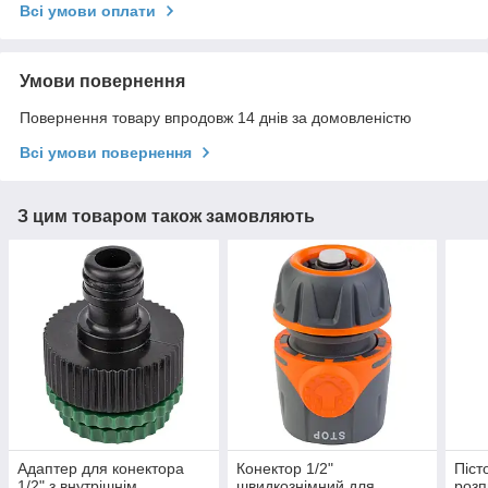
Всі умови оплати
Умови повернення
Повернення товару впродовж 14 днів за домовленістю
Всі умови повернення
З цим товаром також замовляють
Адаптер для конектора
Конектор 1/2"
Піст
1/2" з внутрішнім
швидкознімний для
розп