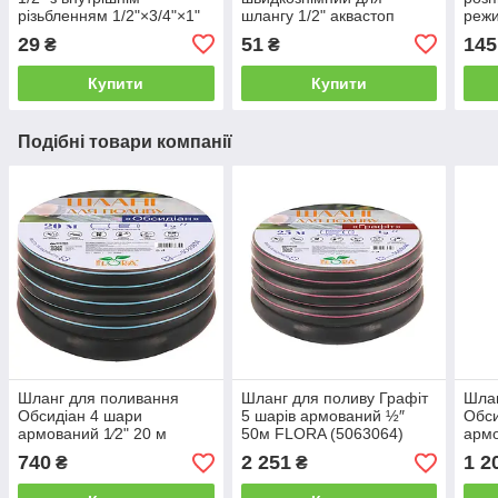
різьбленням 1/2"×3/4"×1"
шлангу 1/2" аквастоп
реж
(ABS) GRAD (5016345)
FLORA (5015494)
мета
29
51
145
₴
₴
(501
Купити
Купити
Подібні товари компанії
Шланг для поливання
Шланг для поливу Графіт
Шлан
Обсидіан 4 шари
5 шарів армований ½″
Обси
армований 1⁄2" 20 м
50м FLORA (5063064)
армо
FLORA (5063834)
FLO
740
2 251
1 2
₴
₴