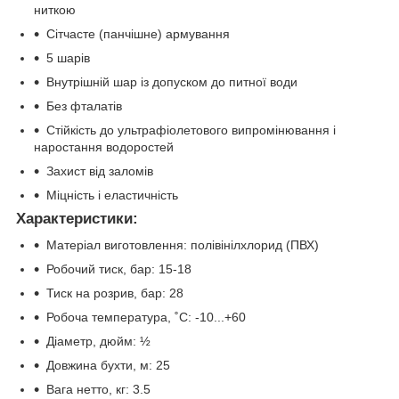
ниткою
Сітчасте (панчішне) армування
5 шарів
Внутрішній шар із допуском до питної води
Без фталатів
Стійкість до ультрафіолетового випромінювання і
наростання водоростей
Захист від заломів
Міцність і еластичність
Характеристики:
Матеріал виготовлення: полівінілхлорид (ПВХ)
Робочий тиск, бар: 15-18
Тиск на розрив, бар: 28
Робоча температура, ˚С: -10...+60
Діаметр, дюйм: ½
Довжина бухти, м: 25
Вага нетто, кг: 3.5