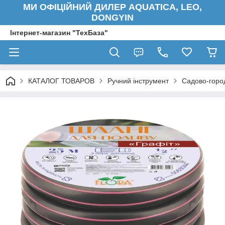
МИ ОФІЦІЙНИЙ ДИЛЕР AQUATICA, LEO,
DONGYIN
Інтернет-магазин "ТехБаза"
КАТАЛОГ ТОВАРОВ
Ручний інструмент
Садово-город