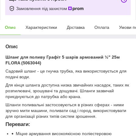
Замовлення під захистом
Опис
Характеристики
Доставка
Оплата
Умови п
Опис
Шланг для поливу Графіт 5 шарів армований ½" 25м
FLORA (5063044)
Садовий шланг - це гнучка трубка, яка використовується для
подачі води.
Для кінця шланга доступна низка звичайних насадок, таких як
розпилювачі, зрошувачі та дощувачі. Шланги зазвичай
приєднуються до патрубка або крана.
Шланги поливальні застосовуються в різних сферах - ними
зручно мити машини, поливати сад і город, використовувати
для організації різних типів систем зрошення.
Переваги:
Міцне армування високоякісною поліестеровою