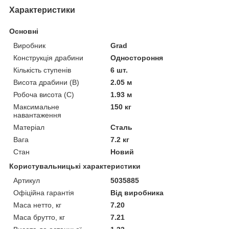
Характеристики
Основні
Виробник
Grad
Конструкція драбини
Одностороння
Кількість ступенів
6 шт.
Висота драбини (В)
2.05 м
Робоча висота (С)
1.93 м
Максимальне
150 кг
навантаження
Матеріал
Сталь
Вага
7.2 кг
Стан
Новий
Користувальницькі характеристики
Артикул
5035885
Офіційна гарантія
Від виробника
Маса нетто, кг
7.20
Маса брутто, кг
7.21