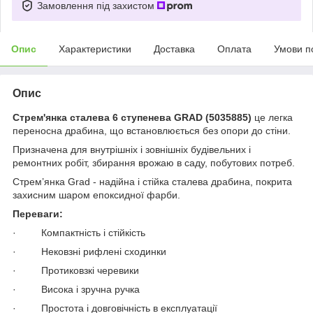
Замовлення під захистом
Опис
Характеристики
Доставка
Оплата
Умови п
Опис
Стрем'янка сталева 6 ступенева GRAD (5035885)
це легка
переносна драбина, що встановлюється без опори до стіни.
Призначена для внутрішніх і зовнішніх будівельних і
ремонтних робіт, збирання врожаю в саду, побутових потреб.
Стрем’янка Grad - надійна і стійка сталева драбина, покрита
захисним шаром епоксидної фарби.
Переваги:
· Компактність і стійкість
· Нековзні рифлені сходинки
· Протиковзкі черевики
· Висока і зручна ручка
· Простота і довговічність в експлуатації