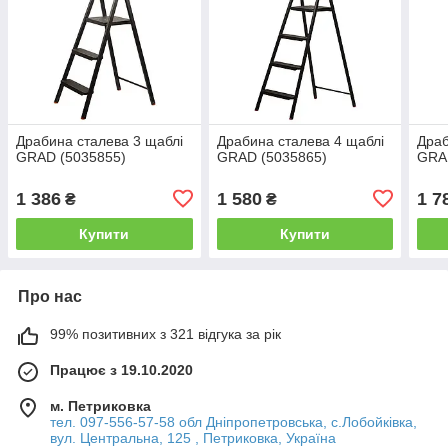
Драбина сталева 3 щаблі
Драбина сталева 4 щаблі
Драб
GRAD (5035855)
GRAD (5035865)
GRA
1 386
1 580
1 7
₴
₴
Купити
Купити
Про нас
99% позитивних з 321 відгука за рік
Працює з 19.10.2020
м. Петриковка
тел. 097-556-57-58 обл Дніпропетровська, с.Лобойківка,
вул. Центральна, 125 , Петриковка, Україна