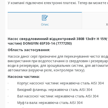
У компанії підключені електронні платежі. Тепер ви можете
Опис
Х
Насос свердловинний відцентровий 380В 13кВт H 159(1
частин) DONGYIN 6SP30-14 (7777293)
Область застосування:
Насоси даної серії призначені для перекачування чистої во
використання при водопостачанні iз свердловин і резервуа
води в резервуари, для зрошувальних систем, для автоматич
автоматики (керуючи реле, контролери тиску).
Насосна частина:
· Корпус насосної частини: нержавіюча сталь AISI 304
· Вихідний фланець: нержавіюча сталь AISI 304
· Вал насосної частини: нержавіюча сталь AISI 304
· Муфта вала: нержавіюча сталь AISI 304