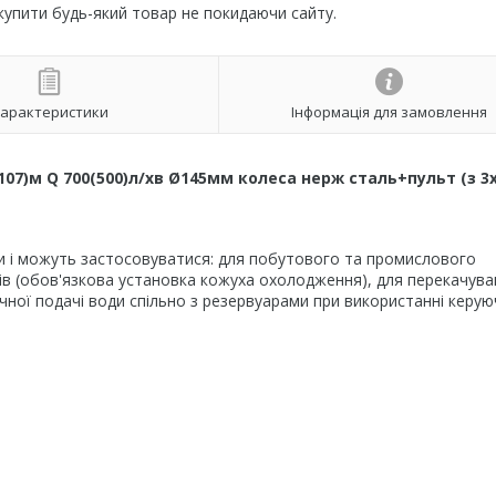
 купити будь-який товар не покидаючи сайту.
арактеристики
Інформація для замовлення
07)м Q 700(500)л/хв Ø145мм колеса нерж сталь+пульт (з 3
ди і можуть застосовуватися: для побутового та промислового
рів (обов'язкова установка кожуха охолодження), для перекачув
ної подачі води спільно з резервуарами при використанні керую