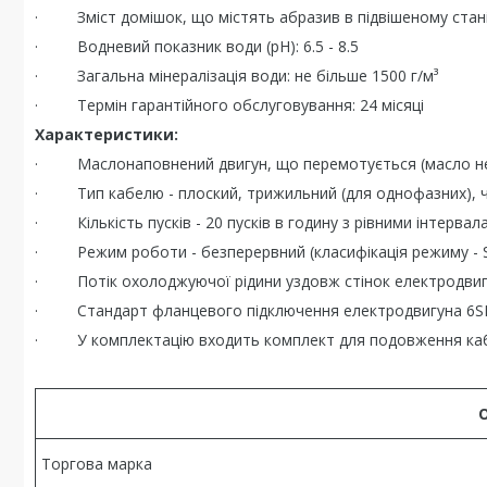
· Зміст домішок, що містять абразив в підвішеному стані (пі
· Водневий показник води (рН): 6.5 - 8.5
· Загальна мінералізація води: не більше 1500 г/м³
· Термін гарантійного обслуговування: 24 місяці
Характеристики:
· Маслонаповнений двигун, що перемотується (масло не
· Тип кабелю - плоский, трижильний (для однофазних), 
· Кількість пусків - 20 пусків в годину з рівними інтервал
· Режим роботи - безперервний (класифікація режиму - 
· Потік охолоджуючої рідини уздовж стінок електродвигу
· Стандарт фланцевого підключення електродвигуна 6S
· У комплектацію входить комплект для подовження ка
Торгова марка