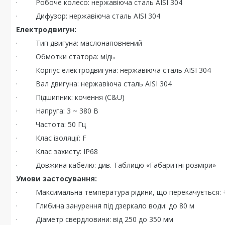
· Робоче колесо: нержавіюча сталь AISI 304
· Дифузор: нержавіюча сталь AISI 304
Електродвигун:
· Тип двигуна: маслонаповнений
· Обмотки статора: мідь
· Корпус електродвигуна: нержавіюча сталь AISI 304
· Вал двигуна: нержавіюча сталь AISI 304
· Підшипник: кочення (C&U)
· Напруга: 3 ~ 380 В
· Частота: 50 Гц
· Клас ізоляції: F
· Клас захисту: IP68
· Довжина кабелю: див. Таблицю «Габаритні розміри»
Умови застосування:
· Максимальна температура рідини, що перекачується: 
· Глибина занурення під дзеркало води: до 80 м
· Діаметр свердловини: від 250 до 350 мм