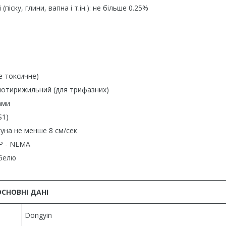
ску, глини, вапна і т.ін.): не більше 0.25%
 токсичне)
чотирижильний (для трифазних)
ами
S1)
на не менше 8 см/сек
Р - NEMA
белю
ОСНОВНІ ДАНІ
Dongyin