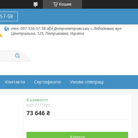
Кошик
-57-58
тел. 097-556-57-58 обл Дніпропетровська, с.Лобойківка, вул.
Центральна, 125, Петриковка, Україна
Контакти
Сертифікати
Умови співпраці
В наявності
Код:
7777293
73 646 ₴
Купити