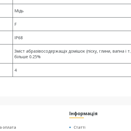
Мідь
F
IP68
Зміст абразівосодержащіх домішок (піску, глини, вапна і т.д
більше 0.25%
4
Інформація
а оплата
Статті