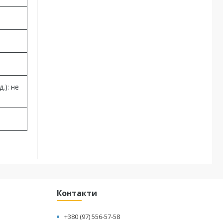
.): не
Контакти
+380 (97) 556-57-58