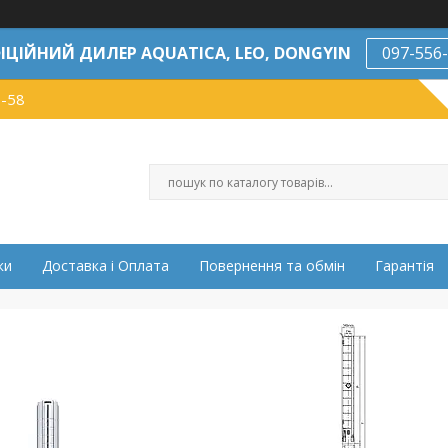
ІЦІЙНИЙ ДИЛЕР AQUATICA, LEO, DONGYIN
097-556
7-58
ки
Доставка і Оплата
Повернення та обмін
Гарантія