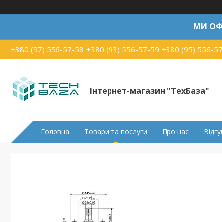
МИ ОФ
+380 (97) 556-57-58
+380 (93) 556-57-59
+380 (95) 556-5
Інтернет-магазин "ТехБаза"
Головна
Товари та послуги
Про нас
Відгу