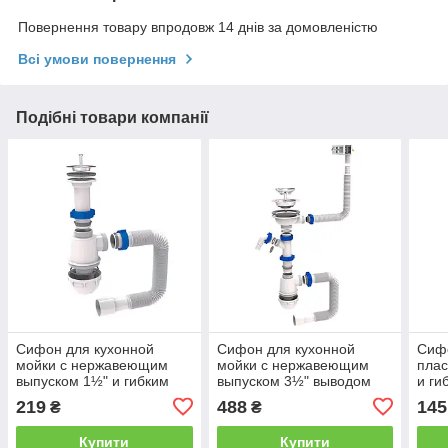
Повернення товару впродовж 14 днів за домовленістю
Всі умови повернення
Подібні товари компанії
Сифон для кухонной
Сифон для кухонной
Сифо
мойки с нержавеющим
мойки с нержавеющим
пла
выпуском 1½" и гибким
выпуском 3½" выводом
и ги
отводом Ø40/50мм TAU
под стир. машину
1½"
219
488
145
₴
₴
(9842730)
квадратным переливом и
(984
гибким
Купити
Купити