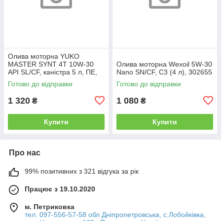
Олива моторна YUKO
MASTER SYNT 4T 10W-30
Олива моторна Wexoil 5W-30
API SL/CF, каністра 5 л, ПЕ,
Nano SN/CF, C3 (4 л), 302655
26706
Готово до відправки
Готово до відправки
1 320
1 080
₴
₴
Купити
Купити
Про нас
99% позитивних з 321 відгука за рік
Працює з 19.10.2020
м. Петриковка
тел. 097-556-57-58 обл Дніпропетровська, с.Лобойківка,