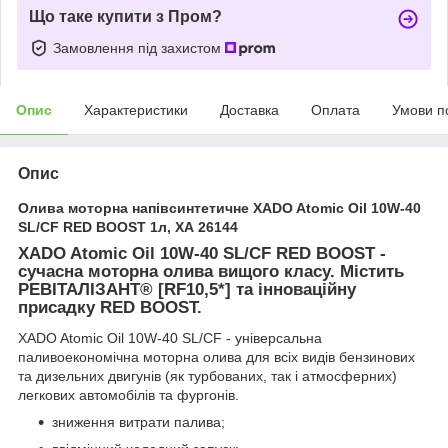
Що таке купити з Пром?
Замовлення під захистом
Опис
Характеристики
Доставка
Оплата
Умови п
Опис
Олива моторна напівсинтетичне XADO Atomic Oil 10W-40
SL/CF RED BOOST 1л, ХА 26144
XADO Atomic Oil 10W-40 SL/CF RED BOOST -
сучасна моторна олива вищого класу. Містить
РЕВІТАЛІЗАНТ® [RF10,5*] та інноваційну
присадку RED BOOST.
XADO Atomic Oil 10W-40 SL/CF - універсальна
паливоекономічна моторна олива для всіх видів бензинових
та дизельних двигунів (як турбованих, так і атмосферних)
легкових автомобілів та фургонів.
зниження витрати палива;