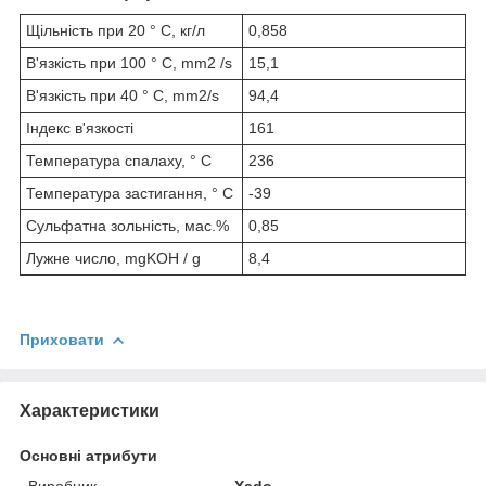
Щільність при 20 ° С, кг/л
0,858
В'язкість при 100 ° C, mm2 /s
15,1
В'язкість при 40 ° C, mm2/s
94,4
Індекс в'язкості
161
Температура спалаху, ° C
236
Температура застигання, ° C
-39
Сульфатна зольність, мас.%
0,85
Лужне число, mgKOH / g
8,4
Приховати
Характеристики
Основні атрибути
Виробник
Xado