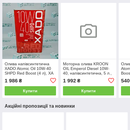
Олива напівсинтетична
Моторна олива KROON
Оли
XADO Atomic Oil 10W-40
OIL Emperol Diesel 10W-
Atom
SHPD Red Boost (4 л), ХА
40, напівсинтетична, 5 л.,
Boos
26249
KL 31328
(Укр
1 986
1 992
540
₴
₴
Купити
Купити
Акційні пропозиції та новинки