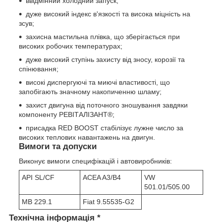
ввідмінний холодний запуск;
дуже високий індекс в'язкості та висока міцність на
зсув;
захисна мастильна плівка, що зберігається при
високих робочих температурах;
дуже високий ступінь захисту від зносу, корозії та
спінювання;
високі диспергуючі та миючі властивості, що
запобігають значному накопиченню шламу;
захист двигуна від поточного зношування завдяки
компоненту РЕВІТАЛІЗАНТ®;
присадка RED BOOST стабілізує лужне число за
високих теплових навантажень на двигун.
Вимоги та допуски
Виконує вимоги специфікацій і автовиробників:
API SL/CF
ACEA A3/B4
VW
501.01/505.00
MB 229.1
Fiat 9.55535-G2
Технічна інформація *