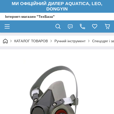
МИ ОФІЦІЙНИЙ ДИЛЕР AQUATICA, LEO,
DONGYIN
Інтернет-магазин "ТехБаза"
КАТАЛОГ ТОВАРОВ
Ручний інструмент
Спецодяг і з