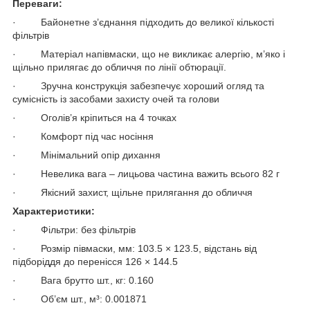
Переваги:
· Байонетне з’єднання підходить до великої кількості
фільтрів
· Матеріал напівмаски, що не викликає алергію, м’яко і
щільно прилягає до обличчя по лінії обтюрації.
· Зручна конструкція забезпечує хороший огляд та
сумісність із засобами захисту очей та голови
· Оголів’я кріпиться на 4 точках
· Комфорт під час носіння
· Мінімальний опір дихання
· Невелика вага – лицьова частина важить всього 82 г
· Якісний захист, щільне прилягання до обличчя
Характеристики:
· Фільтри: без фільтрів
· Розмір півмаски, мм: 103.5 × 123.5, відстань від
підборіддя до перенісся 126 × 144.5
· Вага брутто шт., кг: 0.160
· Об’єм шт., м³: 0.001871