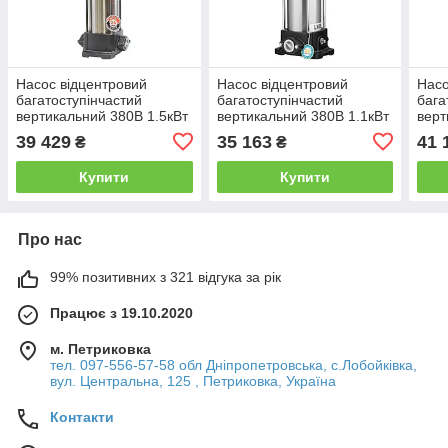
Насос відцентровий
Насос відцентровий
Насо
багатоступінчастий
багатоступінчастий
бага
вертикальний 380В 1.5кВт
вертикальний 380В 1.1кВт
верт
H 74(64)м Q 133(67)л/хв
H 50(40)м Q 142(83)л/хв
H 65
39 429
35 163
41 
₴
₴
нерж LEO 3.0 innovation
нерж LEO 3.0 innovation
нерж
LVR(S)4-8 (7710983)
LVR5-8 (7711273)
LVR5
Купити
Купити
Про нас
99% позитивних з 321 відгука за рік
Працює з 19.10.2020
м. Петриковка
тел. 097-556-57-58 обл Дніпропетровська, с.Лобойківка,
вул. Центральна, 125 , Петриковка, Україна
Контакти