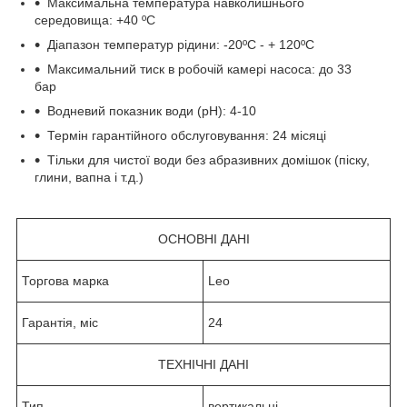
Максимальна температура навколишнього
середовища: +40 ºС
Діапазон температур рідини: -20ºС - + 120ºС
Максимальний тиск в робочій камері насоса: до 33
бар
Водневий показник води (рН): 4-10
Термін гарантійного обслуговування: 24 місяці
Тільки для чистої води без абразивних домішок (піску,
глини, вапна і т.д.)
ОСНОВНІ ДАНІ
Торгова марка
Leo
Гарантія, міс
24
ТЕХНІЧНІ ДАНІ
Тип
вертикальні