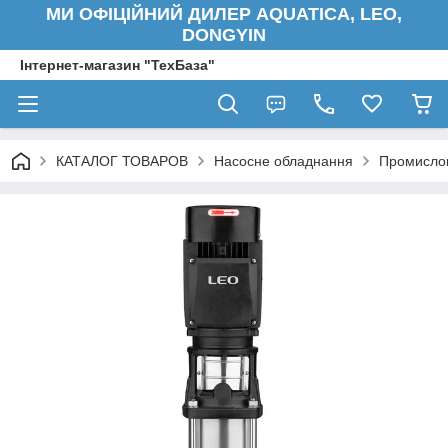
МИ ОФІЦІЙНИЙ ДИЛЕР AQUATICA, LEO,
DONGYIN
Інтернет-магазин "ТехБаза"
КАТАЛОГ ТОВАРОВ
Насосне обладнання
Промислов