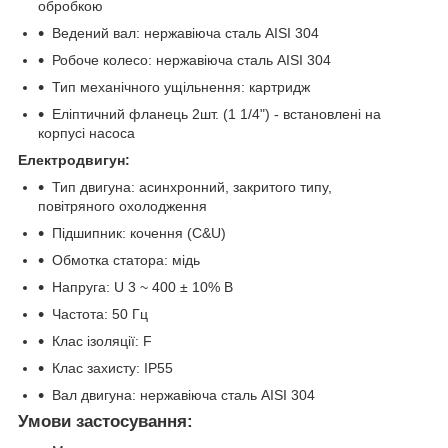
обробкою
Ведений вал: нержавіюча сталь AISI 304
Робоче колесо: нержавіюча сталь AISI 304
Тип механічного ущільнення: картридж
Еліптичний фланець 2шт. (1 1/4") - встановлені на
корпусі насоса
Електродвигун:
Тип двигуна: асинхронний, закритого типу,
повітряного охолодження
Підшипник: кочення (C&U)
Обмотка статора: мідь
Напруга: U 3 ~ 400 ± 10% В
Частота: 50 Гц
Клас ізоляції: F
Клас захисту: IP55
Вал двигуна: нержавіюча сталь AISI 304
Умови застосування: