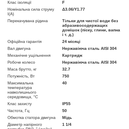
Клас ізоляції
F
Номінальна сила струму
Δ3.06/Y1.77
I(А)
Перекачувана рідина
Тільки для чистої води без
абразивосодержащих
домішок (піску, глини, вапна
і т. д.)
Офіційна гарантія
24 місяці
Вал двигуна
Нержавіюча сталь AISI 304
Механічне ущільнення
Картридж
Робоче колесо
Нержавіюча сталь AISI 304
Маса брутто, кг
32.7
Потужність, Вт
750
Максимальна
40
температура
навколишнього
середовища, °C
Клас захисту
IP55
Частота, Гц
50
Обмотка статора двигуна
Мідь
Діаметр напірного
1 1/4
патрубка DN2, " (дюйм)