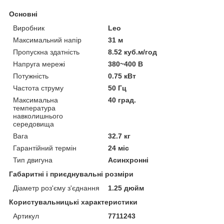
Основні
Виробник
Leo
Максимальний напір
31 м
Пропускна здатність
8.52 куб.м/год
Напруга мережі
380~400 В
Потужність
0.75 кВт
Частота струму
50 Гц
Максимальна
40 град.
температура
навколишнього
середовища
Вага
32.7 кг
Гарантійний термін
24 міс
Тип двигуна
Асинхронні
Габаритні і приєднувальні розміри
Діаметр роз'єму з'єднання
1.25 дюйм
Користувальницькі характеристики
Артикул
7711243