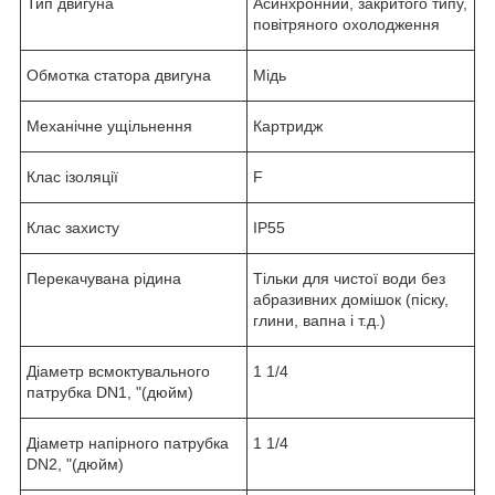
Тип двигуна
Асинхронний, закритого типу,
повітряного охолодження
Обмотка статора двигуна
Мідь
Механічне ущільнення
Картридж
Клас ізоляції
F
Клас захисту
IP55
Перекачувана рідина
Тільки для чистої води без
абразивних домішок (піску,
глини, вапна і т.д.)
Діаметр всмоктувального
1 1/4
патрубка DN1, "(дюйм)
Діаметр напірного патрубка
1 1/4
DN2, "(дюйм)