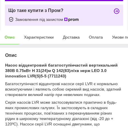
Що таке купити з Пром?
Замовлення під захистом
Опис
Характеристики
Доставка
Оплата
Умови п
Опис
Насос відцентровий багатоступінчастий вертикальний
380В 0.75кВт H 31(24)м Q 142(83)л/хв нерж LEO 3.0
innovation LVR(S)5-5 (7711243)
Багатоступінчасті відцентрові насоси серії LVR є нормально
всмоктуючими і являють собою окремий вид насосів, здатний
створювати великий напір при невеликих подачах.
Серія насосів LVR може застосовуватися практично в будь-
яких промислових галузях. Їх застосовують в складних
технічних процесах, пов'язаних з перекачуванням різних
рідин в широкому температурному діапазоні (від -20 до +
120ºС). Насоси серії LVR оснащені двигунами, що