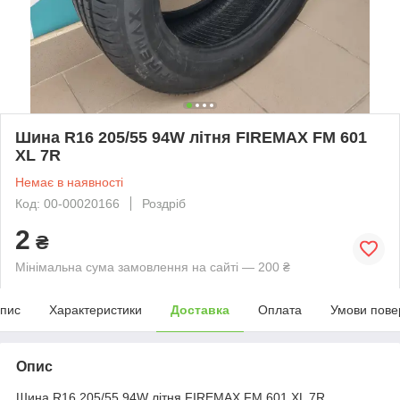
Шина R16 205/55 94W літня FIREMAX FM 601
XL 7R
Немає в наявності
Код: 00-00020166
Роздріб
2
₴
Мінімальна сума замовлення на сайті — 200 ₴
пис
Характеристики
Доставка
Оплата
Умови пове
Опис
Шина R16 205/55 94W літня FIREMAX FM 601 XL 7R