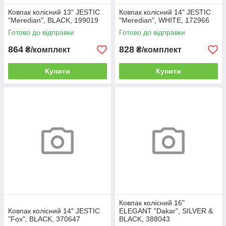
Ковпак колісний 13" JESTIC
Ковпак колісний 14" JESTIC
"Meredian", BLACK, 199019
"Meredian", WHITE, 172966
Готово до відправки
Готово до відправки
864
828
₴/комплект
₴/комплект
Купити
Купити
Ковпак колісний 16"
Ковпак колісний 14" JESTIC
ELEGANT "Dakar", SILVER &
"Fox", BLACK, 370647
BLACK, 388043