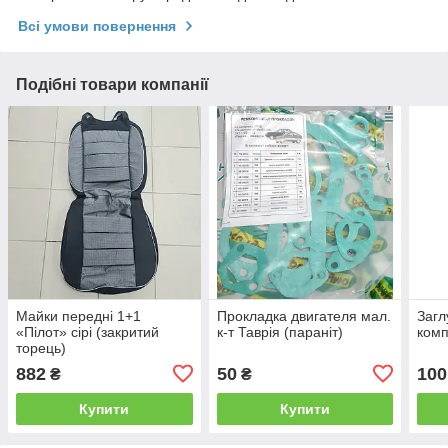
Всі умови повернення
Подібні товари компанії
Майки передні 1+1
Прокладка двигателя мал.
Загл
«Пілот» сірі (закритий
к-т Таврія (параніт)
комп
торець)
882
50
100
₴
₴
Купити
Купити