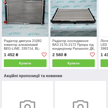
Радіатор двигуна 21082
Радіатор охолодження
Ліхт
інжектор алюмінієвий
ВАЗ 2170-2172 Пріора під
LED 
BEG-LINE, 335714, BL-
кондиціонер Panasonic ДК,
3983
21082-1301012
2172-1300010-40
1 452
2 580
1 4
₴
₴
Купити
Купити
Акційні пропозиції та новинки