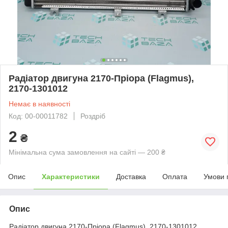
Радіатор двигуна 2170-Пріора (Flagmus),
2170-1301012
Немає в наявності
Код: 00-00011782
Роздріб
2
₴
Мінімальна сума замовлення на сайті — 200 ₴
Опис
Характеристики
Доставка
Оплата
Умови 
Опис
Радіатор двигуна 2170-Пріора (Flagmus), 2170-1301012