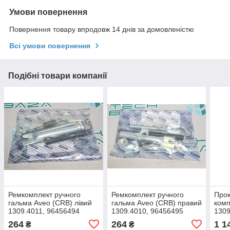
Умови повернення
Повернення товару впродовж 14 днів за домовленістю
Всі умови повернення
Подібні товари компанії
Ремкомплект ручного
Ремкомплект ручного
Прок
гальма Aveo (CRB) лівий
гальма Aveo (CRB) правий
комп
1309.4011, 96456494
1309.4010, 96456495
1309
264
264
1 1
₴
₴