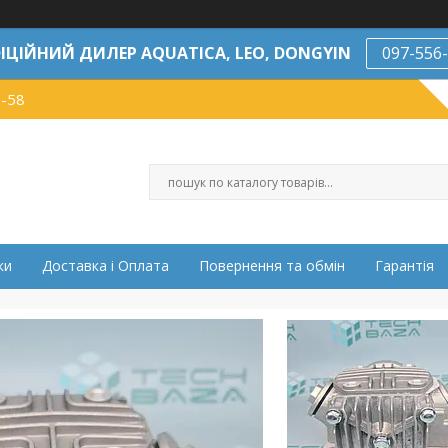
ІЦІЙНИЙ ДИЛЕР AQUATICA, LEO, DONGYIN
097-556
7-58
ки
Доставка і Оплата
Повернення та обмін
Гарантія