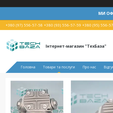
МИ ОФ
+380 (97) 556-57-58
+380 (93) 556-57-59
+380 (95) 556-5
Інтернет-магазин "ТехБаза"
Головна
Товари та послуги
Про нас
Відгу