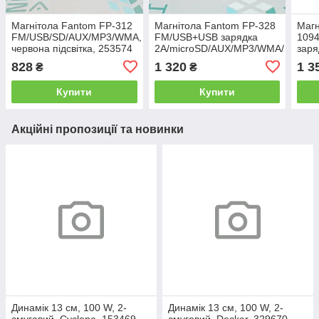
Магнітола Fantom FP-312
Магнітола Fantom FP-328
Магн
FM/USB/SD/AUX/MP3/WMA,
FM/USB+USB зарядка
1094
червона підсвітка, 253574
2А/microSD/AUX/MP3/WMA/
зар
мультиколор підсвітка, FP-
бага
828
1 320
1 3
₴
₴
328
Купити
Купити
Акційні пропозиції та новинки
Динамік 13 см, 100 W, 2-
Динамік 13 см, 100 W, 2-
смуговий, Cyclone, 153469
смуговий, Decker, 329670