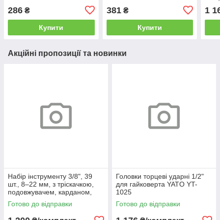
1738
286
381
1 1
₴
₴
Купити
Купити
Акційні пропозиції та новинки
Набір інструменту 3/8", 39
Головки торцеві ударні 1/2"
шт., 8–22 мм, з тріскачкою,
для гайковерта YATO YT-
подовжувачем, карданом,
1025
свічковою головкою,
Готово до відправки
Готово до відправки
подовжувачем головок,
бітами