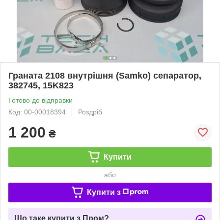
Граната 2108 внутрішня (Samko) сепаратор,
382745, 15K823
Готово до відправки
Код: 00-00018394
Роздріб
1 200
₴
Купити
або
Купити з
Що таке купити з Пром?