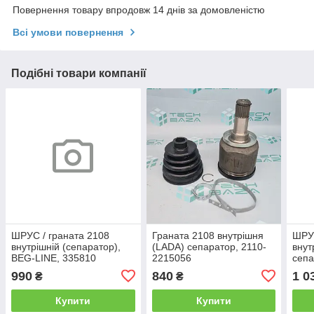
Повернення товару впродовж 14 днів за домовленістю
Всі умови повернення
Подібні товари компанії
ШРУС / граната 2108
Граната 2108 внутрішня
ШРУ
внутрішній (сепаратор),
(LADA) сепаратор, 2110-
внут
BEG-LINE, 335810
2215056
сепа
990
840
1 0
₴
₴
Купити
Купити