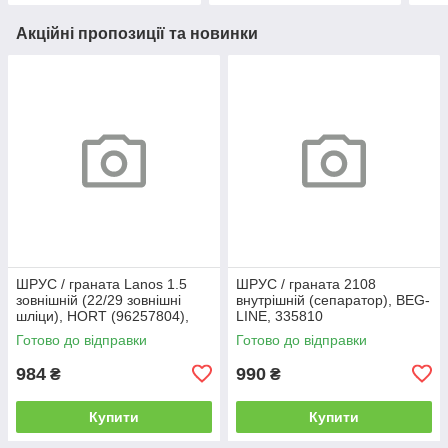
Акційні пропозиції та новинки
ШРУС / граната Lanos 1.5
ШРУС / граната 2108
зовнішній (22/29 зовнішні
внутрішній (сепаратор), BEG-
шліци), HORT (96257804),
LINE, 335810
367785
Готово до відправки
Готово до відправки
984
990
₴
₴
Купити
Купити