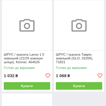
ШРУС / граната Lanos 1.5
ШРУС / граната Таврія,
зовнішній (22/29 зовнішні
зовнішній (GLO, 3320К),
шліци), Könner, 464626
71821
Готово до відправки
Готово до відправки
1 032
1 068
₴
₴
Купити
Купити