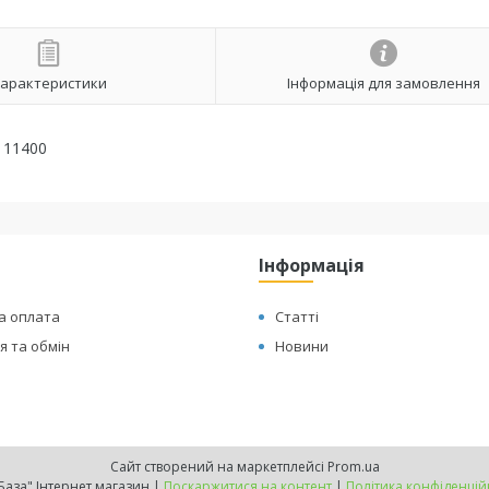
арактеристики
Інформація для замовлення
111400
Інформація
а оплата
Статті
 та обмін
Новини
Сайт створений на маркетплейсі
Prom.ua
"ТехБаза" Інтернет магазин |
Поскаржитися на контент
|
Політика конфіденцій