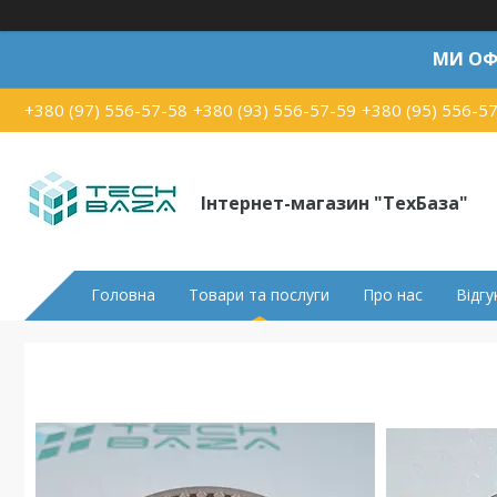
МИ ОФ
+380 (97) 556-57-58
+380 (93) 556-57-59
+380 (95) 556-5
Інтернет-магазин "ТехБаза"
Головна
Товари та послуги
Про нас
Відгу