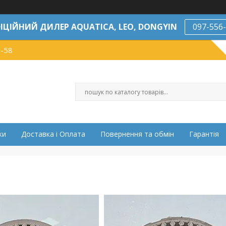
ІЦІЙНИЙ ДИЛЕР AQUATICA, LEO, DONGYIN
097-556
7-58
ки
Доставка і Оплата
Повернення та обмін
Гарантія