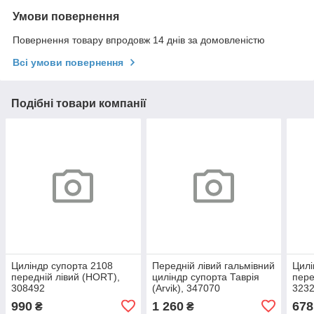
Умови повернення
Повернення товару впродовж 14 днів за домовленістю
Всі умови повернення
Подібні товари компанії
Циліндр супорта 2108
Передній лівий гальмівний
Цилі
передній лівий (HORT),
циліндр супорта Таврія
пере
308492
(Arvik), 347070
3232
990
1 260
678
₴
₴