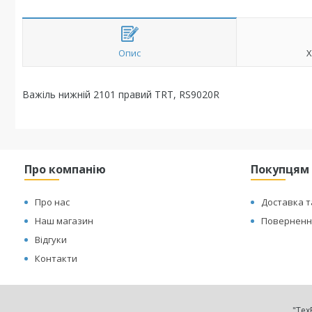
Опис
Х
Важіль нижній 2101 правий TRT, RS9020R
Про компанію
Покупцям
Про нас
Доставка т
Наш магазин
Повернення
Відгуки
Контакти