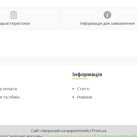
арактеристики
Інформація для замовлення
Інформація
а оплата
Статті
 та обмін
Новини
Сайт створений на маркетплейсі
Prom.ua
"ТехБаза" Інтернет магазин |
Поскаржитися на контент
|
Політика конфіденцій