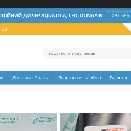
ІЦІЙНИЙ ДИЛЕР AQUATICA, LEO, DONGYIN
097-556
7-58
ки
Доставка і Оплата
Повернення та обмін
Гарантія