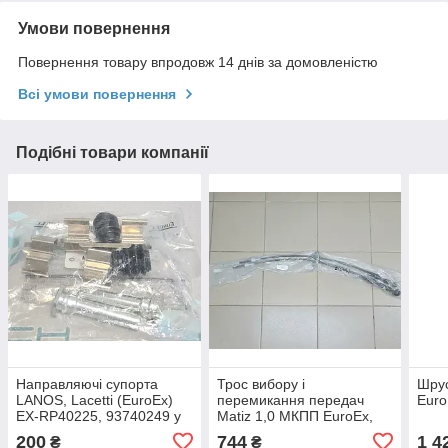
Умови повернення
Повернення товару впродовж 14 днів за домовленістю
Всі умови повернення
Подібні товари компанії
Направляючі супорта
Трос вибору і
Шрус
LANOS, Lacetti (EuroEx)
перемикання передач
Euro
EX-RP40225, 93740249 у
Matiz 1,0 МКПП EuroEx,
комплекті (2 пальці, 2
EX-33366/96333366
200
744
1 4
₴
₴
пильники, 2 пружини, 2