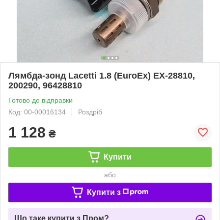
Лямбда-зонд Lacetti 1.8 (EuroEx) EX-28810,
200290, 96428810
Готово до відправки
Код: 00-00016134
Роздріб
1 128
₴
Купити
або
Купити з
Що таке купити з Пром?