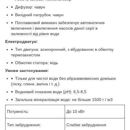
Дифузор: чавун
Вихідний патрубок: чавун
Поплавковий вимикач забезпечує автоматичне
включення і виключення насосів даної серії в
залежності від рівня води
Електродвигун:
Тип двигуна: асинхронний, з вбудованою в обмотку
термозахистом
Обмотки статора: мідь
Умови застосування:
Тільки для чистої води без абразивовмісних домішок
(піску, глини, вапна і т. д.)
Водневий показник води (рН): 6,5-8,5
Загальна мінералізація води: не більше 1500 г / м3
Потужність:
До 10 кВт
Тип забруднення:
Слабке забруднення