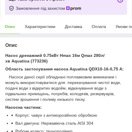
Замовлення під захистом
Опис
Характеристики
Доставка
Оплата
Умови п
Опис
Насос дренажний 0.75кВт Hmax 16м Qmax 280л/
хв Aquatica (773236)
Область застосування насоса Aquatica QDX10-16-0,75 А:
Насоси даної серії обладнані поплавковим вимикачем і
можуть використовуватися для: перекачування чистої води,
подачі води з відкритих водойм, відкачування води з
підвальних приміщень, погребів, колодязів, резервуарів,
систем зрошення і поливу низького тиску.
Насосна частина:
Корпус: чавун з антикорозійною обробкою
Вал двигуна: Нержавіюча сталь AISI 304
Робоче колесо: технополімер