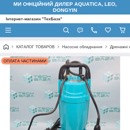
МИ ОФІЦІЙНИЙ ДИЛЕР AQUATICA, LEO,
DONGYIN
Інтернет-магазин "ТехБаза"
КАТАЛОГ ТОВАРОВ
Насосне обладнання
Дренажні 
ОПЛАТА ЧАСТИНАМИ