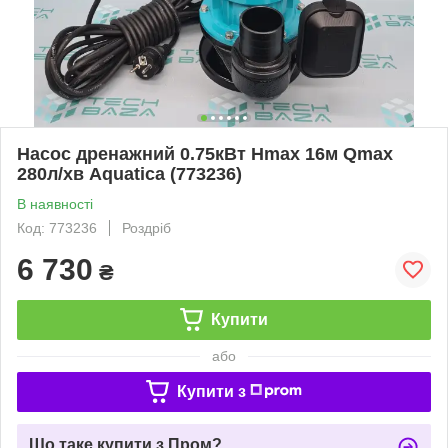
Насос дренажний 0.75кВт Hmax 16м Qmax
280л/хв Aquatica (773236)
В наявності
Код: 773236
Роздріб
6 730
₴
Купити
або
Купити з
Що таке купити з Пром?