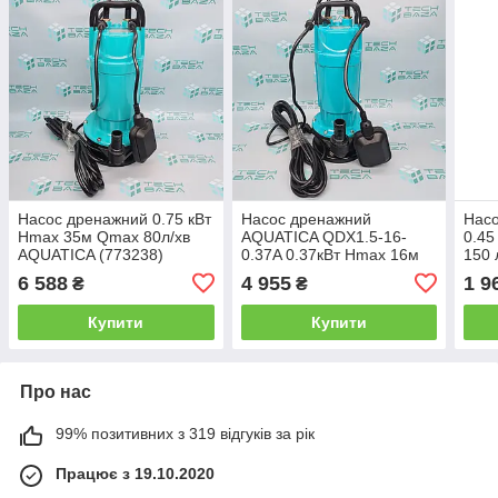
Насос дренажний 0.75 кВт
Насос дренажний
Насо
Hmax 35м Qmax 80л/хв
AQUATICA QDX1.5-16-
0.45
AQUATICA (773238)
0.37A 0.37кВт Hmax 16м
150 
Qmax 150л/хв (773231)
AQU
6 588
4 955
1 9
₴
₴
Купити
Купити
Про нас
99% позитивних з 319 відгуків за рік
Працює з 19.10.2020