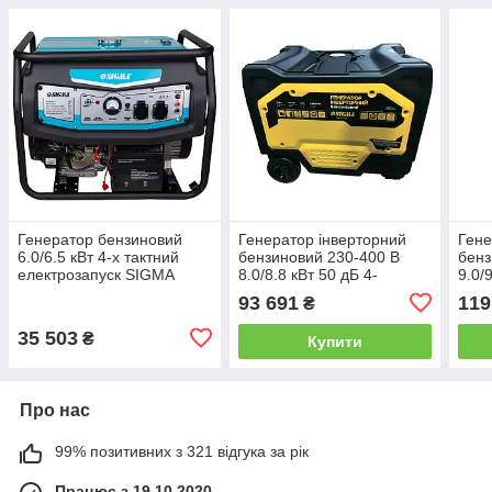
Генератор бензиновий
Генератор інверторний
Гене
6.0/6.5 кВт 4-х тактний
бензиновий 230-400 В
бенз
електрозапуск SIGMA
8.0/8.8 кВт 50 дБ 4-
9.0/
(5710491) мідна обмотка
тактний електрозапуск
такт
93 691
119
₴
SIGMA (5710701)
SIGM
35 503
₴
Купити
Про нас
99% позитивних з 321 відгука за рік
Працює з 19.10.2020