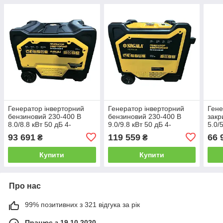
Генератор інверторний
Генератор інверторний
Гене
бензиновий 230-400 В
бензиновий 230-400 В
закр
8.0/8.8 кВт 50 дБ 4-
9.0/9.8 кВт 50 дБ 4-
5.0/
тактний електрозапуск
тактний електрозапуск
елек
93 691
119 559
66 
₴
₴
SIGMA (5710701)
SIGMA (5710711)
(571
Купити
Купити
Про нас
99% позитивних з 321 відгука за рік
Працює з 19.10.2020