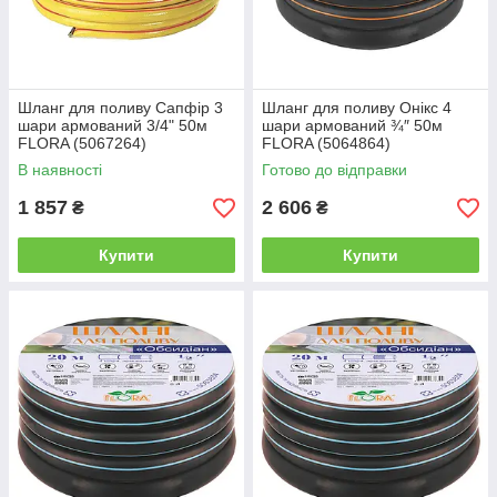
Шланг для поливу Сапфір 3
Шланг для поливу Онікс 4
шари армований 3/4" 50м
шари армований ¾″ 50м
FLORA (5067264)
FLORA (5064864)
В наявності
Готово до відправки
1 857
2 606
₴
₴
Купити
Купити