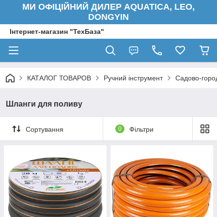
МИ ОФІЦІЙНИЙ ДИЛЕР AQUATICA, LEO,
DONGYIN
Інтернет-магазин "ТехБаза"
КАТАЛОГ ТОВАРОВ
Ручний інструмент
Садово-город
Шланги для поливу
Сортування
0
Фільтри