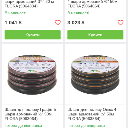
шари армований 3⁄4" 20 м
4 шари армований ¾″ 50м
FLORA (5064834)
FLORA (5064064)
В наявності
В наявності
1 041
3 023
₴
₴
Купити
Купити
Шланг для поливу Графіт 5
Шланг для поливу Онікс 4
шарів армований ½″ 50м
шари армований ½″ 50м
FLORA (5063064)
FLORA (5063864)
Готово до відправки
Готово до відправки