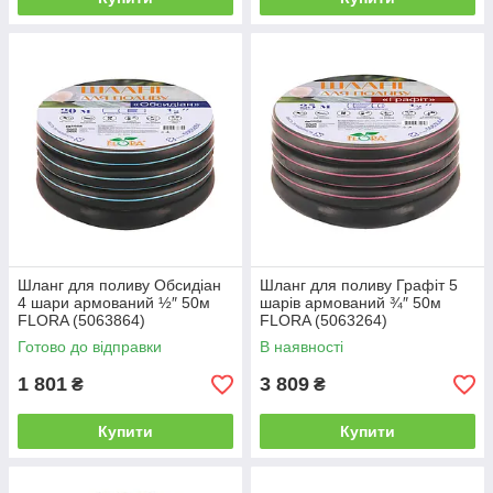
Шланг для поливу Обсидіан
Шланг для поливу Графіт 5
4 шари армований ½″ 50м
шарів армований ¾″ 50м
FLORA (5063864)
FLORA (5063264)
Готово до відправки
В наявності
1 801
3 809
₴
₴
Купити
Купити