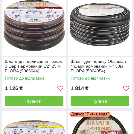
Шланг для поливання Графіт
Шланг для поливу Обсидіан
5 шарів армований 1⁄2" 25 м
4 шари армований ¾" 30м
FLORA (5063044)
FLORA (5064054)
Готово до відправки
Готово до відправки
1 126
1 814
₴
₴
Купити
Купити
Допуск "Питна вода"