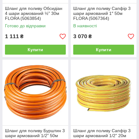
Шланг для поливу Обсидіан
Шланг для поливу Сапфір 3
4 шари армований ½" 30м
шари армований 1″ 50м
FLORA (5063854)
FLORA (5067364)
Готово до відправки
В наявності
1 111
3 070
₴
₴
Купити
Купити
Шланг для поливу Бурштин 3
Шланг для поливу Сапфір 3
шари армований 1/2" 50м
шари армований 1/2" 20м