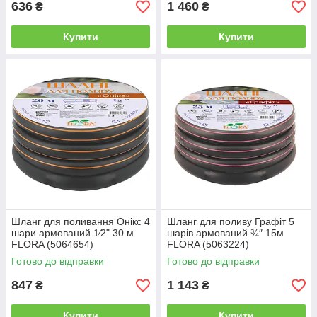
636
1 460
₴
₴
Купити
Купити
Шланг для поливання Онікс 4
Шланг для поливу Графіт 5
шари армований 1⁄2" 30 м
шарів армований ¾″ 15м
FLORA (5064654)
FLORA (5063224)
Готово до відправки
Готово до відправки
847
1 143
₴
₴
Купити
Купити