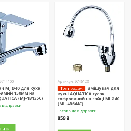
9744100
9746120
ч MJ Ø40 для кухні
Змішувач для
Топ продаж
рямий 150мм на
кухні AQUATICA гусак
QUATICA (MJ-1B135C)
гофрований на гайці MLØ40
(ML-4B644C)
о відправки
Готово до відправки
859 ₴
упити