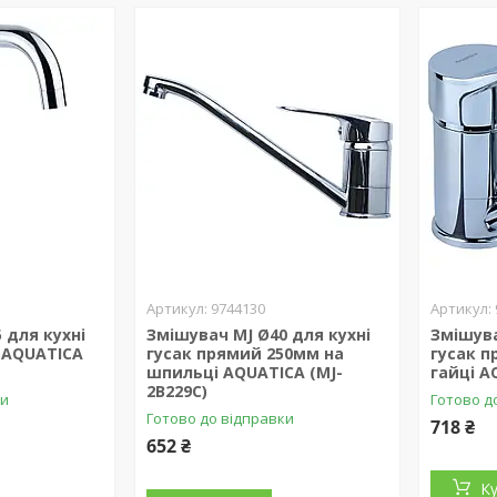
9744130
 для кухні
Змішувач MJ Ø40 для кухні
Змішува
і AQUATICA
гусак прямий 250мм на
гусак п
шпильці AQUATICA (MJ-
гайці A
2B229C)
ки
Готово д
Готово до відправки
718 ₴
652 ₴
К