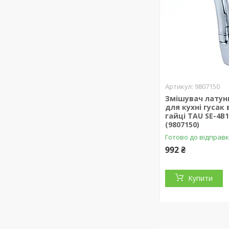
9807150
Змішувач латунь
для кухні гусак 
гайці TAU SE-4B
(9807150)
Готово до відправ
992 ₴
Купити