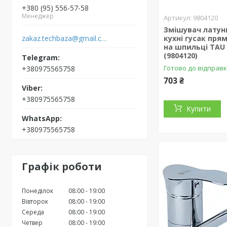
+380 (95) 556-57-58
Менеджер
9804120
Змішувач латун
zakaz.techbaza@gmail.com
кухні гусак пря
на шпильці TAU 
(9804120)
Готово до відправ
+380975565758
703 ₴
+380975565758
Купити
+380975565758
Графік роботи
Понеділок
08:00
19:00
Вівторок
08:00
19:00
Середа
08:00
19:00
Четвер
08:00
19:00