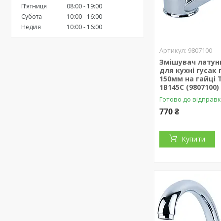
Пʼятниця
08:00
19:00
Субота
10:00
16:00
Неділя
10:00
16:00
9807100
Змішувач латунь
для кухні гусак
150мм на гайці 
1B145C (9807100)
Готово до відправ
770 ₴
Купити