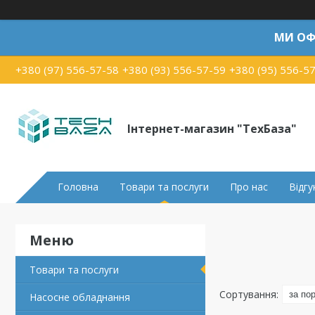
МИ ОФ
+380 (97) 556-57-58
+380 (93) 556-57-59
+380 (95) 556-5
Інтернет-магазин "ТехБаза"
Головна
Товари та послуги
Про нас
Відгу
Товари та послуги
Насосне обладнання