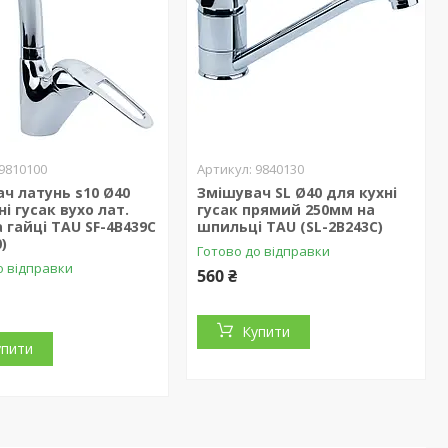
9810100
9840130
ч латунь s10 Ø40
Змішувач SL Ø40 для кухні
ні гусак вухо лат.
гусак прямий 250мм на
 гайці TAU SF-4B439C
шпильці TAU (SL-2B243C)
)
Готово до відправки
о відправки
560 ₴
Купити
упити