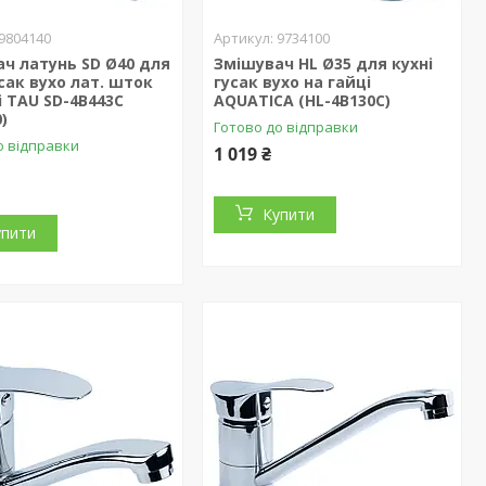
9804140
9734100
ч латунь SD Ø40 для
Змішувач HL Ø35 для кухні
усак вухо лат. шток
гусак вухо на гайці
і TAU SD-4B443C
AQUATICA (HL-4B130C)
)
Готово до відправки
о відправки
1 019 ₴
Купити
упити