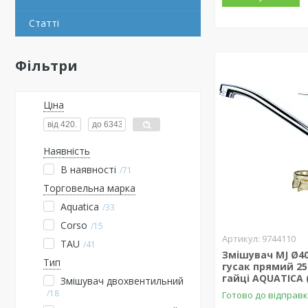
Статті
Фільтри
Ціна
Наявність
В наявності
71
Торговельна марка
Aquatica
33
Corso
15
9744110
TAU
41
Змішувач MJ Ø40
Тип
гусак прямий 2
гайці AQUATICA 
Змішувач двохвентильний
18
Готово до відправ