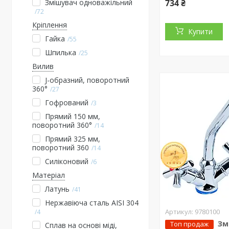
Змішувач одноважільний
734 ₴
72
Кріплення
Купити
Гайка
55
Шпилька
25
Вилив
J-образний, поворотний
360°
27
Гофрований
3
Прямий 150 мм,
поворотний 360°
14
Прямий 325 мм,
поворотний 360
14
Силіконовий
6
Матеріал
Латунь
41
Нержавіюча сталь AISI 304
9780100
4
Зм
Топ продаж
Сплав на основі міді,