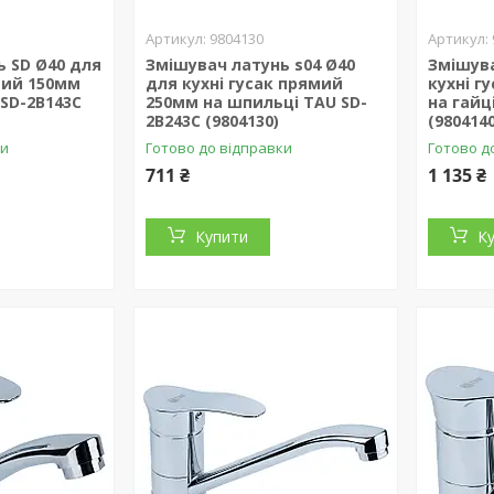
9804130
ь SD Ø40 для
Змішувач латунь s04 Ø40
Змішува
мий 150мм
для кухні гусак прямий
кухні г
SD-2B143C
250мм на шпильці TAU SD-
на гайц
2B243C (9804130)
(9804140
ки
Готово до відправки
Готово д
711 ₴
1 135 ₴
Купити
К