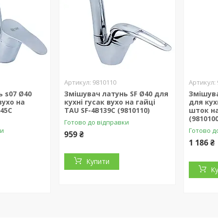
9810110
 s07 Ø40
Змішувач латунь SF Ø40 для
Змішува
вухо на
кухні гусак вухо на гайці
для кух
145C
TAU SF-4B139C (9810110)
шток на
(9810100
Готово до відправки
ки
Готово д
959 ₴
1 186 ₴
Купити
К