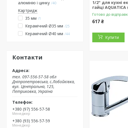
1/2" для кухні е
алюмінію і цинку
40
гайці AQUATICA 
Картридж
Готово до відправ
35 мм
1
617 ₴
Керамічний Ø35 мм
25
Керамічний Ø40 мм
44
Купити
Контакти
тел. 097-556-57-58 обл
Дніпропетровська, с.Лобойківка,
вул. Центральна, 125,
Петриковка, Україна
+380 (97) 556-57-58
Менеджер
+380 (93) 556-57-59
Менеджер