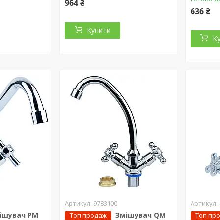
964 ₴
636 ₴
Купити
К
9783100
ішувач PM
Змішувач QM
Топ продаж
Топ пр