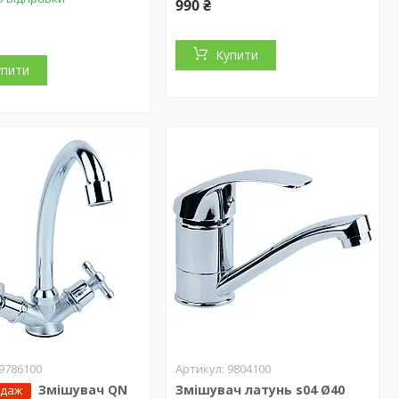
990 ₴
Купити
упити
9786100
9804100
Змішувач QN
Змішувач латунь s04 Ø40
одаж