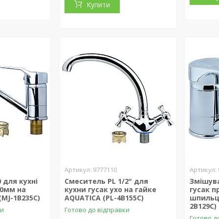
Купити
9777110
 для кухні
Смеситель PL 1/2" для
Змішува
50мм на
кухни гусак ухо на гайке
гусак п
(MJ-1B235C)
AQUATICA (PL-4B155C)
шпильці
2B129C)
ки
Готово до відправки
Готово д