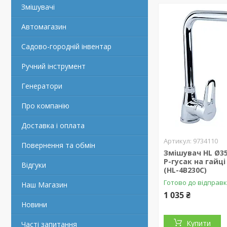
Змішувачі
Автомагазин
Садово-городній інвентар
Ручний інструмент
Генератори
Про компанію
Доставка і оплата
9734110
Повернення та обмін
Змішувач HL Ø35
Р-гусак на гайц
Відгуки
(HL-4B230C)
Готово до відправ
Наш Магазин
1 035 ₴
Новини
Купити
Часті запитання