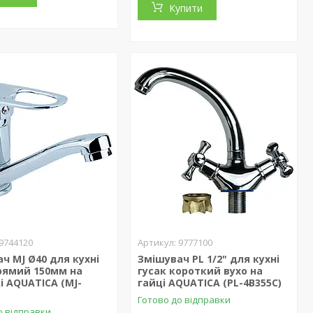
Купити
9744120
9777100
ч MJ Ø40 для кухні
Змішувач PL 1/2" для кухні
рямий 150мм на
гусак короткий вухо на
 AQUATICA (MJ-
гайці AQUATICA (PL-4B355C)
Готово до відправки
о відправки