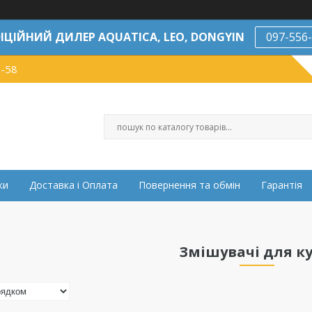
ІЦІЙНИЙ ДИЛЕР AQUATICA, LEO, DONGYIN
097-556
7-58
ки
Доставка і Оплата
Повернення та обмін
Гарантія
Змішувачі для ку