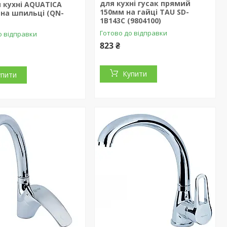
для кухні гусак прямий
я кухні AQUATICA
150мм на гайці TAU SD-
на шпильці (QN-
1B143C (9804100)
Готово до відправки
о відправки
823 ₴
Купити
упити