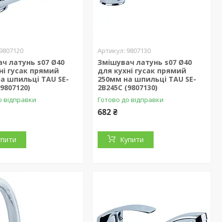
9807120
9807130
ч латунь s07 Ø40
Змішувач латунь s07 Ø40
ні гусак прямий
для кухні гусак прямий
а шпильці TAU SE-
250мм на шпильці TAU SE-
(9807120)
2B245C (9807130)
о відправки
Готово до відправки
682 ₴
упити
Купити