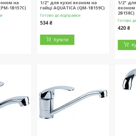
коном на
1/2" для кухні економ на
1/2" дл
(PM-1B157C)
гайці AQUATICA (QM-1B159C)
економ 
2B158C)
ки
Готово до відправки
Готово д
534 ₴
420 ₴
Купити
К