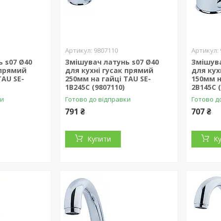
9807110
 s07 Ø40
Змішувач латунь s07 Ø40
Змішува
 прямий
для кухні гусак прямий
для кух
TAU SE-
250мм на гайці TAU SE-
150мм н
1B245C (9807110)
2B145C 
ки
Готово до відправки
Готово д
791 ₴
707 ₴
Купити
К