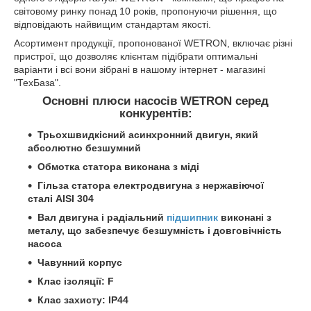
світовому ринку понад 10 років, пропонуючи рішення, що
відповідають найвищим стандартам якості.
Асортимент продукції, пропонованої WETRON, включає різні
пристрої, що дозволяє клієнтам підібрати оптимальні
варіанти і всі вони зібрані в нашому інтернет - магазині
"ТехБаза".
Основні плюси насосів WETRON серед
конкурентів:
Трьохшвидкісний асинхронний двигун, який
абсолютно безшумний
Обмотка статора виконана з міді
Гільза статора електродвигуна з нержавіючої
сталі AISI 304
Вал двигуна і радіальний
підшипник
виконані з
металу, що забезпечує безшумність і довговічність
насоса
Чавунний корпус
Клас ізоляції: F
Клас захисту: IP44