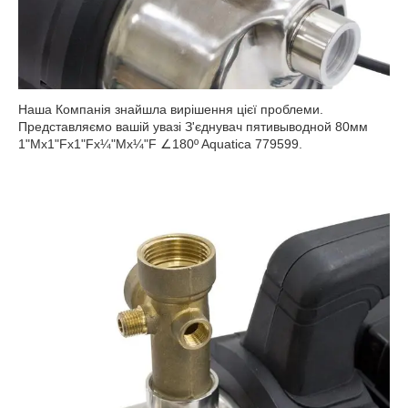
Наша Компанія знайшла вирішення цієї проблеми.
Представляємо вашій увазі З'єднувач пятивыводной 80мм
1"Мх1"Fх1"Fx¼"Mx¼"F ∠180º Aquatica 779599.