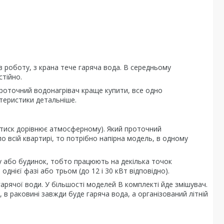
в роботу, з крана тече гаряча вода. В середньому
тійно.
 проточний водонагрівач краще купити, все одно
ктеристики детальніше.
о (тиск дорівнює атмосферному). Який проточний
о всій квартирі, то потрібно напірна модель, в одному
у або будинок, тобто працюють на декілька точок
днієї фазі або трьом (до 12 і 30 кВт відповідно).
арячої води. У більшості моделей В комплекті йде змішувач.
 в раковині завжди буде гаряча вода, а організований літній