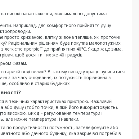
 на високі навантаження, максимально допустима
печити. Наприклад, для комфортного прийняття душу
лектропроводки.
є просто крижаною, влітку ж вона тепліше. Які проточні
літку? Раціональним рішенням буде покупка малопотужних
 з легкістю прогріє її до прийнятних 40°С. Якщо ж це зима,
рівач, щоб досягти тих же 40 градусів.
трьом фазам.
в гарячій воді великі? В такому випадку краще зупинитися
чні з-за часу очікування, їх потужність порівнянна з
ше, особливо в старих будинках.
вності?
ься в технічних характеристиках пристрою. Важливий
а або душу (тобто точки, в якій його використовують).
адто високою. Вихід – регулювання температури і
ь, але нижче температура, і навпаки.
ати по продуктивності і потужності, зателефонуйте або
иватного або дачного будинку, яка закриє всі потреби в