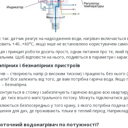
 так: датчик реагує на надходження води, нагрівач включається 
вить +40...+60°С, якщо інше не встановлено користувачем самос
ція і принцип роботи досить прості, однак питання про те, який
льним. Щоб відповісти на нього, подивіться в параметри і хара
апірних і безнапірних пристроїв
вачів – створюють напір (з високим тиском) і працюють без ньог
ати? Все залежить від того, де вам потрібна гаряча вода. Якщо п
 – безнапірна.
 монтуються в стояку і забезпечують гарячою водою всю квартир
 діє тиск всього магістрального потоку. Можуть підключатися до о
влюються безпосередньо у того крану, з якого потрібна подача г
шення для дач, де проживають тільки в теплий період. Наприклад,
роточний водонагрівач по потужності?