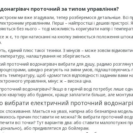
одонагрівач проточний за типом управління?
истроєм ми вже згадували, тепер розберемося детальніше. Всі пр
лектронним управлінням. Перші – найпростіші і дешеві пристрої.
яються без нього – тоді можливість коригувати напір і температ
е ж є, то при натисканні на кнопку змінюється положення штока
.
уть, єдиний плюс такої техніки. З мінусів – може зовсім відмови
температуру, налаштування не зберігаються.
кий проточний водонагрівач вибрати для душу, радимо розгляну
процесорами, швидко реагують на зміни умов, підлаштовуючись пі
ять температуру, щоб «домогтися відповідності заданим вами н
ктронного управління, мінус ж – висока ціна.
проточний водонагрівач? Якщо в гарячій воді потребує лише одн
сю квартиру або будинок, краще заплатити більше, але монтува
о вибрати електричний проточний водонагрі
чок споживання. Мається на увазі, напірна або безнапірна модел
 якихось причин поставити не можна? Як вибрати проточний водо
печити всі точки? Тут варіантів два: або ставити малопотужні п
аціонально), або придивлятися до бойлерам.