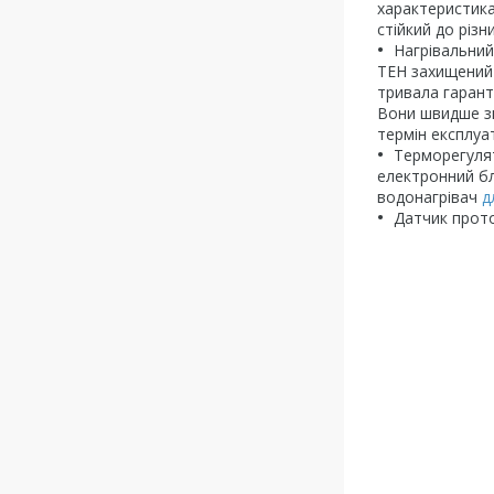
характеристика
стійкий до різ
Нагрівальний
ТЕН захищений 
тривала гарант
Вони швидше зн
термін експлуат
Терморегулят
електронний бл
водонагрівач
д
Датчик прото