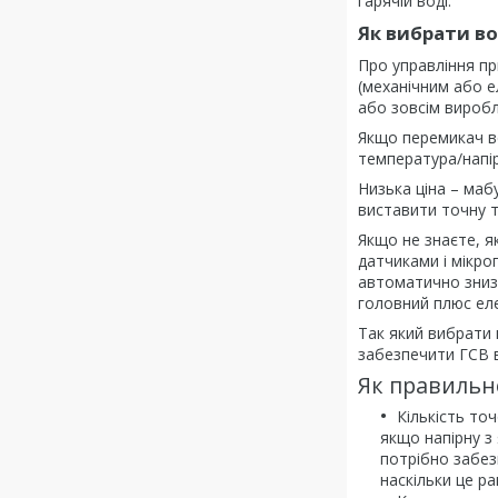
гарячій воді.
Як вибрати в
Про управління пр
(механічним або е
або зовсім виробл
Якщо перемикач вс
температура/напір
Низька ціна – маб
виставити точну 
Якщо не знаєте, я
датчиками і мікро
автоматично зниз
головний плюс еле
Так який вибрати 
забезпечити ГСВ в
Як правильн
Кількість то
якщо напірну з
потрібно забез
наскільки це р