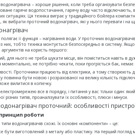
водонагрівача – хороше рішення, коли треба організувати безпе
зоване гаряче водопостачання, гарячу воду часто відключають, в 
інших ситуаціях. Ця техніка виграє у традиційного бойлера компак
, як вибрати проточний водонагрівач, які у нього переваги і на 
онагрівач
і полягає її функція – нагрівання води. У проточних водонагрівач
 них, тобто техніка монтується безпосередньо в систему. Якщо 
а аргументів на користь першого:
ий, для нього не треба шукати місце, він поміститься навіть в д
я моментально, не потрібно чекати, поки прогріється бак, немає
ливості. Проточники працюють від електрики, а тому створюють
у повинна бути новою і розрахованої на велику кількість підклю
може вилитися в копієчку.
електромережею все в порядку, і питання у вас тільки один: як
ї різних типів, проаналізувати їх особливості, плюси і мінуси.
одонагрівач проточний: особливості пристрої
і принцип роботи
 типи водонагрівачів схожі. Їх основні «компоненти» – це:
е бути виготовлений з металу або пластику. На перший погляд м