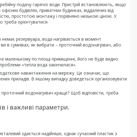
ребійну подачу гарячої води. Пристрій встановлюють, якщо
офісних будівлях, приватних будинках, віддалених від
тністю, простотою монтажу і порівняно низькою ціною. У
що треба орієнтуватися.
ів немає резервуара, вода нагрівається в момент
ви в сумнівах, як вибрати – проточний водонагрівач, або
уже маленькому по площі приміщенні, його не буде видно.
 проблеми «тепла вода закінчилася».
 додаткове навантаження на мережу. Це означає, що
чених приладів. В іншому випадку доведеться організовувати
ий проточний водонагрівач краще? Щоб відповісти, треба
в і важливі параметри.
еталевий здається надійніше, однак сучасний пластик з