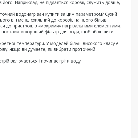
 його. Наприклад, не піддається корозії, служить довше,
роточний водонагрівач купити за цим параметром? Сухий
ього він менш схильний до корозії, на нього більш
ься до пристроїв з «мокрими» нагрівальними елементами.
а поставити хороший фільтр для води, щоб збільшити
кретної температури. У моделей більш високого класу є
іву. Якщо ви думаєте, як вибрати проточний
трій включається і починає гріти воду.