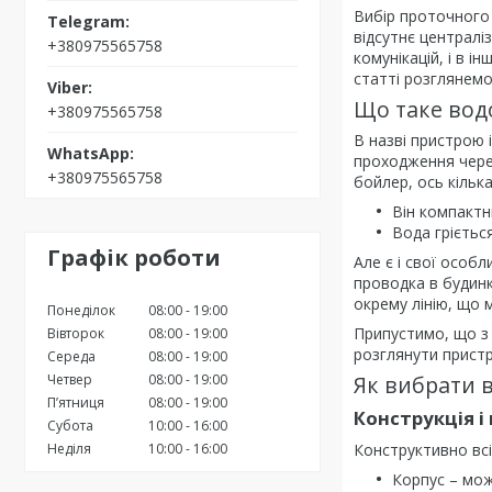
Вибір проточного 
відсутнє централі
+380975565758
комунікацій, і в 
статті розглянемо
Що таке вод
+380975565758
В назві пристрою 
проходження через
+380975565758
бойлер, ось кільк
Він компактн
Вода грієтьс
Графік роботи
Але є і свої особ
проводка в будинк
окрему лінію, що 
Понеділок
08:00
19:00
Припустимо, що з 
Вівторок
08:00
19:00
розглянути пристро
Середа
08:00
19:00
Четвер
08:00
19:00
Як вибрати в
Пʼятниця
08:00
19:00
Конструкція 
Субота
10:00
16:00
Неділя
10:00
16:00
Конструктивно всі
Корпус – мож