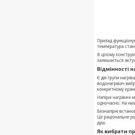
Прилад функціонує
температура стано
В цілому конструк
залишається актуа
Відмінності н
Є дві групи нагрі
водонагрівач вибр
конкретному крані
Напірні нагрівачі
одночасно. На них
Безнапірні встано
Це раціональне рі
душ.
Як вибрати п