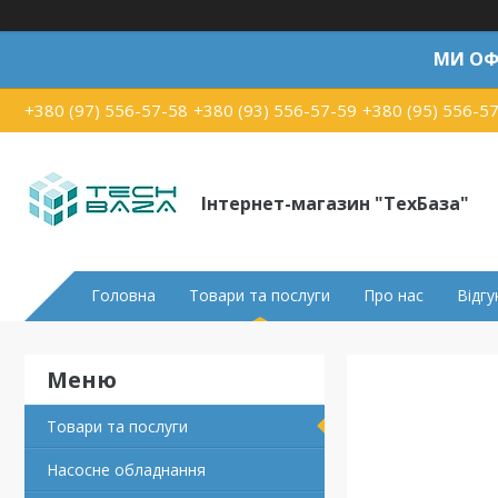
МИ ОФ
+380 (97) 556-57-58
+380 (93) 556-57-59
+380 (95) 556-5
Інтернет-магазин "ТехБаза"
Головна
Товари та послуги
Про нас
Відгу
Товари та послуги
Насосне обладнання