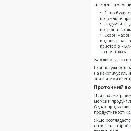
Це один з головни
Якщо будинок
потужність при
Подумайте, д
потрібна техні
Сезон має зн
водонагрівачі 
пристроїв. «Вих
то початкова т
Важливо: якщо по
Якої потужності в
на накопичувальних
звичайними елект
Проточний во
Цей параметр вимі
момент: продуктив
Однак продуктивні
продуктивності кр
Якщо розглядаєте 
напишіть співробі