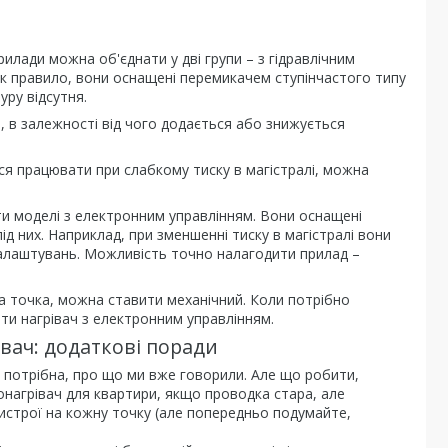
илади можна об'єднати у дві групи – з гідравлічним
 Як правило, вони оснащені перемикачем ступінчастого типу
уру відсутня.
, в залежності від чого додається або знижується
тися працювати при слабкому тиску в магістралі, можна
ти моделі з електронним управлінням. Вони оснащені
д них. Наприклад, при зменшенні тиску в магістралі вони
алаштувань. Можливість точно налагодити прилад –
а точка, можна ставити механічний. Коли потрібно
ти нагрівач з електронним управлінням.
вач: додаткові поради
ь потрібна, про що ми вже говорили. Але що робити,
нагрівач для квартири, якщо проводка стара, але
ристрої на кожну точку (але попередньо подумайте,