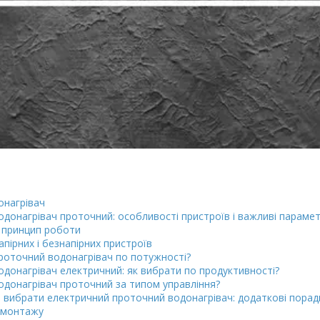
онагрівач
одонагрівач проточний: особливості пристроїв і важливі парамет
і принцип роботи
апірних і безнапірних пристроїв
роточний водонагрівач по потужності?
донагрівач електричний: як вибрати по продуктивності?
одонагрівач проточний за типом управління?
 вибрати електричний проточний водонагрівач: додаткові порад
 монтажу