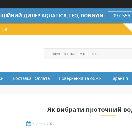
ІЦІЙНИЙ ДИЛЕР AQUATICA, LEO, DONGYIN
097-556
7-58
ки
Доставка і Оплата
Повернення та обмін
Гарантія
Як вибрати проточний во
21/
вер. 2021