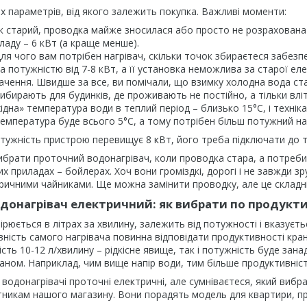
х параметрів, від якого залежить покупка. Важливі моменти:
 старий, проводка майже зносилася або просто не розрахована
ладу – 6 кВт (а краще менше).
ля чого вам потрібен нагрівач, скільки точок збираєтеся забез
ка потужністю від 7-8 кВт, а її установка неможлива за старої е
ачення. Швидше за все, ви помічали, що взимку холодна вода ста
вибирають для будинків, де проживають не постійно, а тільки в
ідна» температура води в теплий період – близько 15°С, і техніка
емпература буде всього 5°С, а тому потрібен більш потужний наг
тужність пристрою перевищує 8 кВт, його треба підключати до 
ибрати проточний водонагрівач, коли проводка стара, а потреби 
 приладах – бойлерах. Хоч вони громіздкі, дорогі і не завжди зру
ричними чайниками. Ще можна замінити проводку, але це складні
донагрівач електричний: як вибрати по продукти
рюється в літрах за хвилину, залежить від потужності і вказуєт
ність самого нагрівача повинна відповідати продуктивності кран
сть 10-12 л/хвилину – рідкісне явище, так і потужність буде зан
аном. Наприклад, чим вище напір води, тим більше продуктивніст
водонагрівачі проточні електричні, але сумніваєтеся, який вибр
тникам нашого магазину. Вони порадять модель для квартири, пр