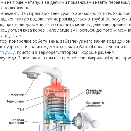
ми не гірше металу, а за деякими показниками навіть перевершує
них пошкоджень.
 елемент. Це спіралі або Тени сухого або мокрого типу. Який п
від контакту з водою, так як розміщується в трубці. За рахунок ц
ія, проте він дорожче. Якщо цікавить модель дешевше, придивіт
ошуються із-за корозії, але легше змінюються. До того ж можн
ації деталі.
ор. Контролює роботу Тена, забезпечує нагрівання води до кон
ок управління, на якому можна задати бажані налаштування нагр
ля душу
, пристрій з терморегулятором – хороше рішення.
ку води. З цим елементом все просто: при відкриванні крана прис