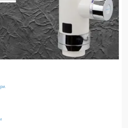
ри.
и