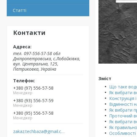
Статті
Контакти
тел. 097-556-57-58 обл
Дніпропетровська, с.Лобойківка,
вул. Центральна, 125,
Петриковка, Україна
Зміст
Що таке вод
+380 (97) 556-57-58
Як вибрати в
Менеджер
Конструкція 
+380 (93) 556-57-59
Відмінності н
Менеджер
Як вибрати п
+380 (95) 556-57-58
Проточний во
Менеджер
Як вибрати в
Як правильно
zakaz.techbaza@gmail.com
Особливості